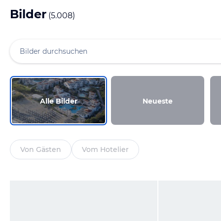
Bilder
(
5.008
)
Alle Bilder
Neueste
Von Gästen
Vom Hotelier