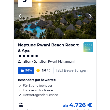
Neptune Pwani Beach Resort
& Spa
Zanzibar / Sansibar
,
Pwani Mchangani
1.821 Bewertungen
96%
5,6
/
6
Besonders gut bewertet:
Für Strandliebhaber
Erstklassig für Paare
Hervorragender Service
4.726 €
ab