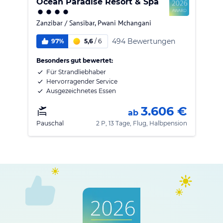
Ocean Paradise Resort & Spa
Zanzibar / Sansibar
,
Pwani Mchangani
494 Bewertungen
97%
5,6
/
6
Besonders gut bewertet:
Für Strandliebhaber
Hervorragender Service
Ausgezeichnetes Essen
3.606 €
ab
Pauschal
2 P, 13 Tage, Flug, Halbpension