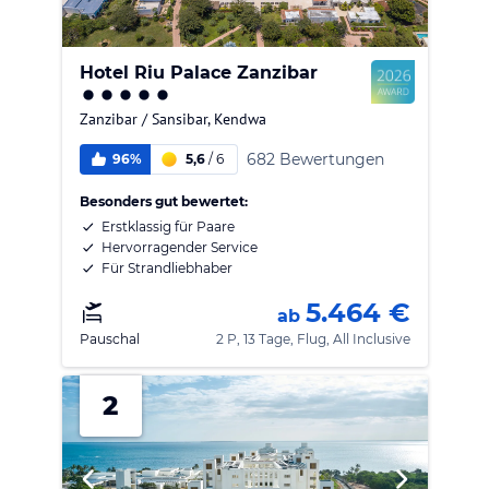
Hotel Riu Palace Zanzibar
Zanzibar / Sansibar
,
Kendwa
682 Bewertungen
96%
5,6
/
6
Besonders gut bewertet:
Erstklassig für Paare
Hervorragender Service
Für Strandliebhaber
5.464 €
ab
Pauschal
2 P, 13 Tage, Flug, All Inclusive
2