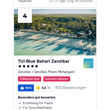
Pauschal
2 P, 13 Tage, Flug, All Inclusive
4
TUI Blue Bahari Zanzibar
Zanzibar / Sansibar
,
Pwani Mchangani
Frühbucher Deal
Gutschein Aktionen
903 Bewertungen
94%
5,5
/
6
Besonders gut bewertet:
Erstklassig für Paare
Für Strandliebhaber