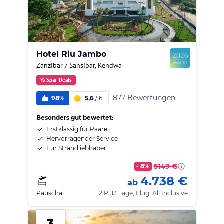
Hotel Riu Jambo
Zanzibar / Sansibar
,
Kendwa
% Spar-Deals
877 Bewertungen
98%
5,6
/
6
Besonders gut bewertet:
Erstklassig für Paare
Hervorragender Service
Für Strandliebhaber
5149 €
- 8%
4.738 €
ab
Pauschal
2 P, 13 Tage, Flug, All Inclusive
3