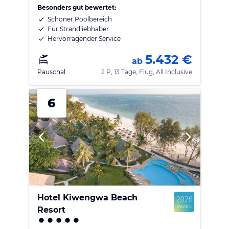
Besonders gut bewertet:
Schöner Poolbereich
Für Strandliebhaber
Hervorragender Service
5.432 €
ab
Pauschal
2 P, 13 Tage, Flug, All Inclusive
6
Hotel Kiwengwa Beach
Resort