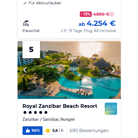
Für Aktivurlauber
4890 €
- 13%
4.254 €
ab
Pauschal
2 P, 13 Tage, Flug, All Inclusive
5
Royal Zanzibar Beach Resort
Zanzibar / Sansibar
,
Nungwi
690 Bewertungen
96%
5,6
/
6