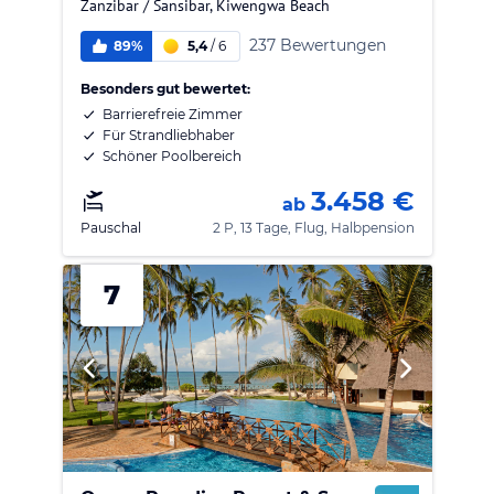
Zanzibar / Sansibar
,
Kiwengwa Beach
237 Bewertungen
89%
5,4
/
6
Besonders gut bewertet:
Barrierefreie Zimmer
Für Strandliebhaber
Schöner Poolbereich
3.458 €
ab
Pauschal
2 P, 13 Tage, Flug, Halbpension
7