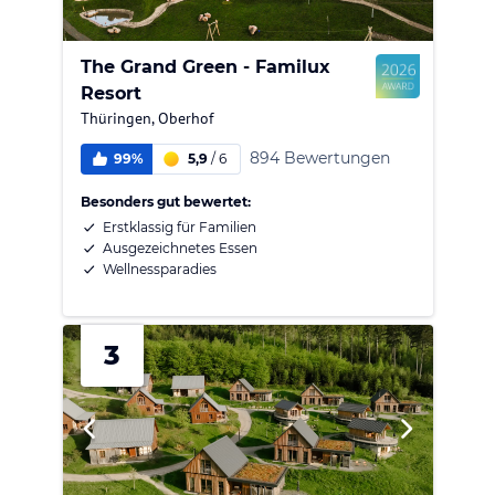
The Grand Green - Familux
Resort
Thüringen
,
Oberhof
894 Bewertungen
99%
5,9
/
6
Besonders gut bewertet:
Erstklassig für Familien
Ausgezeichnetes Essen
Wellnessparadies
3