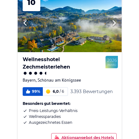
10
Wellnesshotel
Zechmeisterlehen
Bayern
,
Schönau am Königssee
3.393 Bewertungen
99%
6,0
/
6
Besonders gut bewertet:
Preis-Leistungs-Verhältnis
Wellnessparadies
Ausgezeichnetes Essen
Aktionsangebot des Hotels