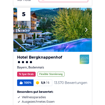
5
Hotel Bergknappenhof
Bayern
,
Bodenmais
% Spar-Deals
Flexible Stornierung
13.570 Bewertungen
100%
5,9
/
6
Besonders gut bewertet:
Wellnessparadies
Ausgezeichnetes Essen