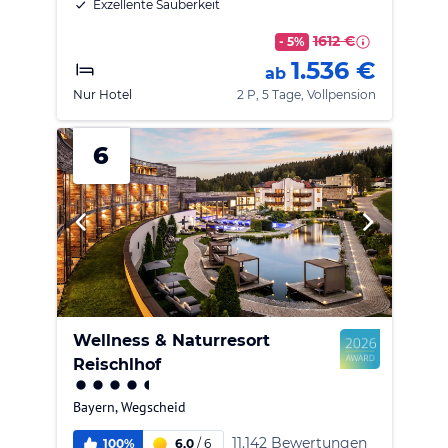
Exzellente Sauberkeit
1612 €
- 5%
1.536 €
ab
Nur Hotel
2 P, 5 Tage, Vollpension
6
Wellness & Naturresort
Reischlhof
Bayern
,
Wegscheid
11.142 Bewertungen
100%
6,0
/
6