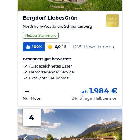
Bergdorf LiebesGrün
Nordrhein-Westfalen
,
Schmallenberg
Flexible Stornierung
1.229 Bewertungen
100%
6,0
/
6
Besonders gut bewertet:
Ausgezeichnetes Essen
Hervorragender Service
Exzellente Sauberkeit
1.984 €
ab
Nur Hotel
2 P, 5 Tage, Halbpension
4