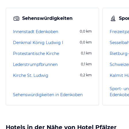
Sehenswürdigkeiten
Spor
Innenstadt Edenkoben
0,0
km
Freizeitp
Denkmal König Ludwig I
0,0
km
Sesselba
Protestantische Kirche
0,1
km
Rietburg
Lederstrumpfbrunnen
0,1
km
Schweize
Kirche St. Ludwig
0,2
km
Kalmit H
Sport- un
Sehenswürdigkeiten in Edenkoben
Edenkob
Hotels in der Nähe von Hotel Pfälzer