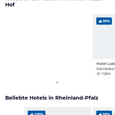
Hof
98%
Hotel Lud
Edenkoben
158m
Beliebte Hotels in Rheinland-Pfalz
100%
98%