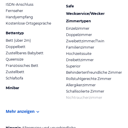
ISDN-Anschluss
Safe
Fernseher
Weckservice/Wecker
Handyempfang
Zimmertypen
Kostenlose Ortsgespräche
Einzelzimmer
Bettentyp
Doppelzimmer
Bett (über 2m)
Zweibettzimmer/Twin
Doppelbett
Familienzimmer
Zustellbares Babybett
Hochzeitssuite
Queensize
Dreibettzimmer
Französisches Bett
Superior
Zustellbett
Behindertenfreundliche Zimmer
Schlafsofa
Rollstuhlgerechte Zimmer
Allergikerzimmer
Minibar
Schallisolierte Zimmer
Nichtraucherzimmer
Mehr anzeigen
Hinweis:
Allgemeine und unverbindliche