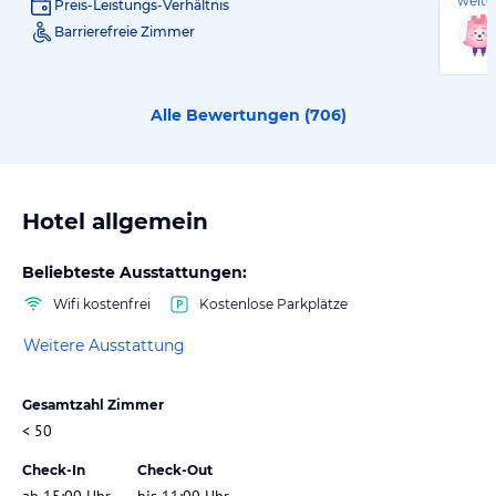
weite
Preis-Leistungs-Verhältnis
Barrierefreie Zimmer
Alle Bewertungen (
706
)
Hotel allgemein
Beliebteste Ausstattungen:
Wifi kostenfrei
Kostenlose Parkplätze
Weitere Ausstattung
Gesamtzahl Zimmer
< 50
Check-In
Check-Out
ab 15:00 Uhr
bis 11:00 Uhr