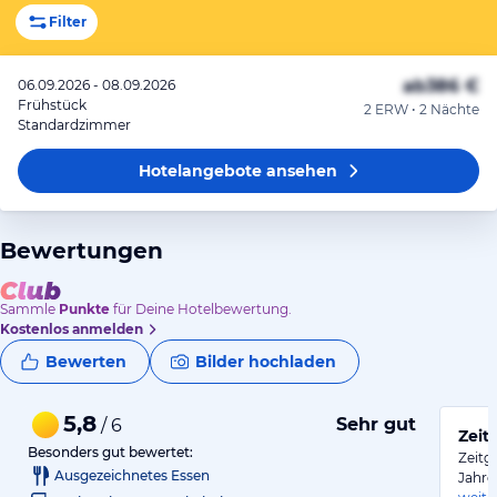
Filter
ab
386 €
06.09.2026 - 08.09.2026
Frühstück
2 ERW • 2 Nächte
Standardzimmer
Hotelangebote
ansehen
Bewertungen
Sammle
Punkte
für Deine Hotelbewertung.
Kostenlos anmelden
Bewerten
Bilder hochladen
5,8
Sehr gut
/ 6
Zeit
Besonders gut bewertet:
Zeitg
Ausgezeichnetes Essen
Jahre