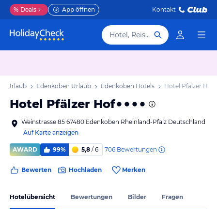
%
Deals
App öffnen
Kontakt
Hotel, Reiseziel
lz Urlaub
Edenkoben Urlaub
Edenkoben Hotels
Hotel Pfälzer Hof
Hotel Pfälzer Hof
Weinstrasse 85 67480 Edenkoben Rheinland-Pfalz Deutschland
Auf Karte anzeigen
706
Bewertungen
AWARD
99%
5,8
/ 6
Bewerten
Hochladen
Merken
Hotelübersicht
Bewertungen
Bilder
Fragen