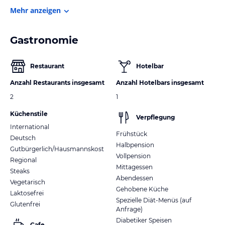
Mehr anzeigen
Gastronomie
Restaurant
Hotelbar
Anzahl Restaurants insgesamt
Anzahl Hotelbars insgesamt
2
1
Küchenstile
Verpflegung
International
Frühstück
Deutsch
Halbpension
Gutbürgerlich/Hausmannskost
Vollpension
Regional
Mittagessen
Steaks
Abendessen
Vegetarisch
Gehobene Küche
Laktosefrei
Spezielle Diät-Menüs (auf
Glutenfrei
Anfrage)
Diabetiker Speisen
Cafe