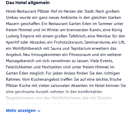
Das Hotel allgemein
Hotel-Restaurant Pfälzer Hof im Herzen der Stadt. Nach großem
Umbau wurde ein ganz neues Ambiente in den gleichen starken
Mauern geschaffen. Ein Restaurant Garten Eden im Sommer unter
freiem Himmel und im Winter am brennenden Kamin, eine König
Ludwig Empore mit einem großen Tafeltisch, eine Weinbar für den
Aperitif oder Absacker, ein Frühstücksraum, Seminarräume, ein Lift,
ein Wohlfühlbereich mit Sauna und Tepidarium erweitern das
Angebot. Neu hinzugekommen ein Fitnessraum und ein weiterer
Massagebereich um sich verwöhnen zu lassen. Viele Events,
Feierlichkeiten und Hochzeiten sind unter freiem Himmel im
Garten Eden möglich. Für jeden Anlass finden Sie den richtigen
Rahmen. Vom Küchenangebot treffen Sie auf eine leichte, frische
Pfälzer Küche mit vielen saisonalen Akzenten. Im Hotel können Sie
eine geruhsame Auszeit nehmen in den komfortablen
Doppelzimmern und den Wohlfühlzimmer, alle mit Sitzecke,
Minibar und teilweise mit Balkon oder Terrasse. Ein leckeres
Frühstücksbuffet verspricht einen guten Start in den neuen Tag.
Mehr anzeigen
Tolle Hotelschmankerl für alle Jahreszeiten warten auf Sie! Es
stehen Ihnen Hotelparkplätze mit Anfahrt über die Klosterstrasse -
Einfahrt Burgunderparklplatz oder Parkplatz im Letten - zur