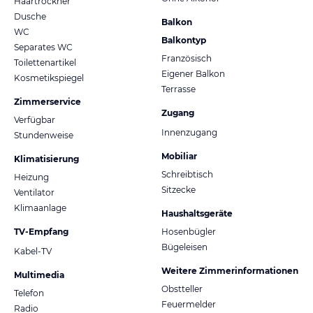
Haartrockner
Dusche
Balkon
WC
Balkontyp
Separates WC
Französisch
Toilettenartikel
Eigener Balkon
Kosmetikspiegel
Terrasse
Zimmerservice
Zugang
Verfügbar
Innenzugang
Stundenweise
Mobiliar
Klimatisierung
Schreibtisch
Heizung
Sitzecke
Ventilator
Klimaanlage
Haushaltsgeräte
TV-Empfang
Hosenbügler
Bügeleisen
Kabel-TV
Weitere Zimmerinformationen
Multimedia
Obstteller
Telefon
Feuermelder
Radio