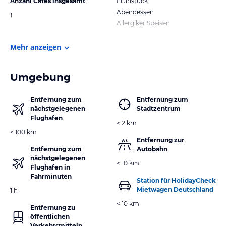
Anzahl Cafes insgesamt
Frühstück
Abendessen
1
Allergiker Speisen
Mehr anzeigen
Umgebung
Entfernung zum
Entfernung zum
nächstgelegenen
Stadtzentrum
Flughafen
< 2 km
< 100 km
Entfernung zur
Entfernung zum
Autobahn
nächstgelegenen
< 10 km
Flughafen in
Fahrminuten
Station für HolidayCheck
Mietwagen Deutschland
1 h
< 10 km
Entfernung zu
öffentlichen
Verkehrsmitteln