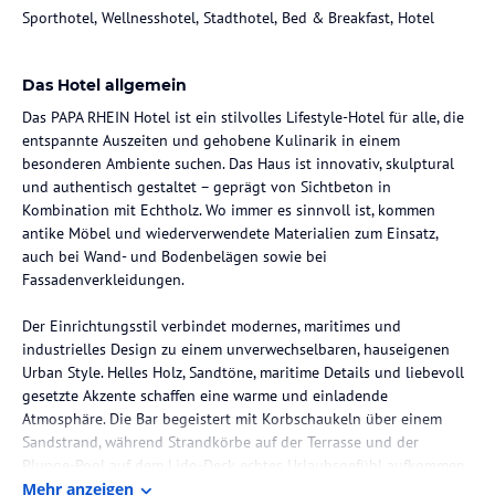
Sporthotel, Wellnesshotel, Stadthotel, Bed & Breakfast, Hotel
Das Hotel allgemein
Das PAPA RHEIN Hotel ist ein stilvolles Lifestyle-Hotel für alle, die
entspannte Auszeiten und gehobene Kulinarik in einem
besonderen Ambiente suchen. Das Haus ist innovativ, skulptural
und authentisch gestaltet – geprägt von Sichtbeton in
Kombination mit Echtholz. Wo immer es sinnvoll ist, kommen
antike Möbel und wiederverwendete Materialien zum Einsatz,
auch bei Wand- und Bodenbelägen sowie bei
Fassadenverkleidungen.
Der Einrichtungsstil verbindet modernes, maritimes und
industrielles Design zu einem unverwechselbaren, hauseigenen
Urban Style. Helles Holz, Sandtöne, maritime Details und liebevoll
gesetzte Akzente schaffen eine warme und einladende
Atmosphäre. Die Bar begeistert mit Korbschaukeln über einem
Sandstrand, während Strandkörbe auf der Terrasse und der
Plunge-Pool auf dem Lido-Deck echtes Urlaubsgefühl aufkommen
lassen.
Mehr anzeigen