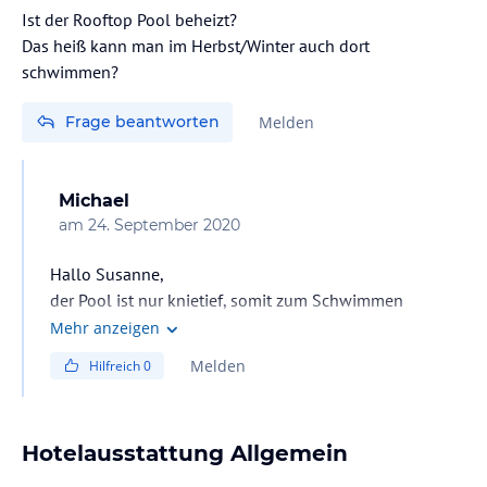
Ist der Rooftop Pool beheizt?
Das heiß kann man im Herbst/Winter auch dort
schwimmen?
Frage beantworten
Melden
Michael
am
24. September 2020
Hallo Susanne,
der Pool ist nur knietief, somit zum Schwimmen
ungeeignet. Im Sommer gut für eine Abkühlung, denn
Mehr anzeigen
das Wasser war schön frisch.
Melden
Hilfreich
0
Hotelausstattung Allgemein