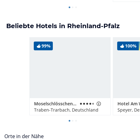
Beliebte Hotels in Rheinland-Pfalz
99%
100%
Moselschlösschen Spa & Resort
Hotel Am 
Traben-Trarbach, Deutschland
Speyer, D
Orte in der Nähe