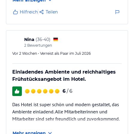
Rhein. Die Mitarbeiter des Hotels stehen den Gästen jederzeit gern
Spinnenproblem.
mit Informationen und persönlichen Tipps zur Seite, um den
Hilfreich
Teilen
Aufenthalt so angenehm wie möglich zu gestalten
Hinweis:
Allgemeine und unverbindliche
Hoteliers-/Veranstalter-/Kataloginformationen. Alle Angaben
ohne Gewähr und ohne Prüfung durch HolidayCheck. Bitte
Nina
(
36-40
)
lies vor der Buchung die verbindlichen
Angebotsdetails
des
2
Bewertungen
jeweiligen Veranstalters.
Vor 2 Wochen • Verreist als Paar im Juli 2026
Einladendes Ambiente und reichhaltiges
Frühstücksangebot im Hotel.
6
/ 6
Das Hotel ist super schön und modern gestaltet, das
Ambiente einladend. Alle Mitarbeiterinnen und
Mitarbeiter sind sehr freundlich und zuvorkommend.
Mehr anzeigen