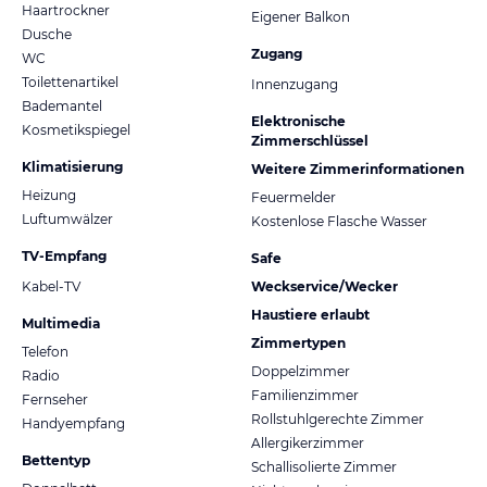
Haartrockner
Eigener Balkon
Dusche
Zugang
WC
Toilettenartikel
Innenzugang
Bademantel
Elektronische
Kosmetikspiegel
Zimmerschlüssel
Klimatisierung
Weitere Zimmerinformationen
Heizung
Feuermelder
Luftumwälzer
Kostenlose Flasche Wasser
TV-Empfang
Safe
Kabel-TV
Weckservice/Wecker
Haustiere erlaubt
Multimedia
Zimmertypen
Telefon
Doppelzimmer
Radio
Familienzimmer
Fernseher
Rollstuhlgerechte Zimmer
Handyempfang
Allergikerzimmer
Bettentyp
Schallisolierte Zimmer