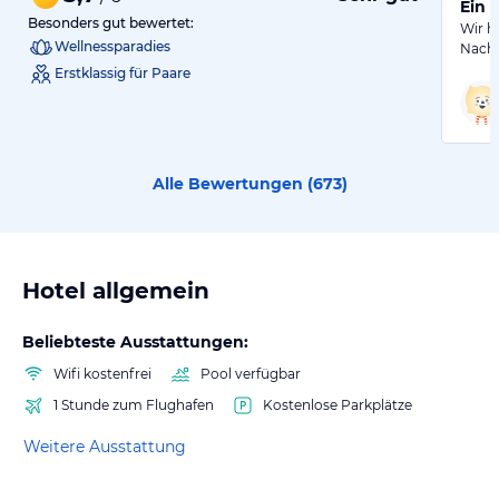
Ein 
Besonders gut bewertet:
Wir h
Wellnessparadies
Nacht
Erstklassig für Paare
Alle Bewertungen (
673
)
Hotel allgemein
Beliebteste Ausstattungen:
Wifi kostenfrei
Pool verfügbar
1 Stunde zum Flughafen
Kostenlose Parkplätze
Weitere Ausstattung