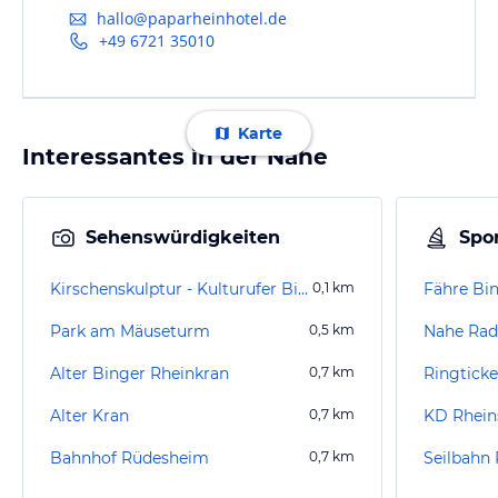
hallo@paparheinhotel.de
+49 6721 35010
Karte
Interessantes in der Nähe
Sehenswürdigkeiten
Spor
Kirschenskulptur - Kulturufer Bingen
0,1
km
Fähre Bi
Park am Mäuseturm
0,5
km
Nahe Ra
Alter Binger Rheinkran
0,7
km
Alter Kran
0,7
km
KD Rhein
Bahnhof Rüdesheim
0,7
km
Seilbahn