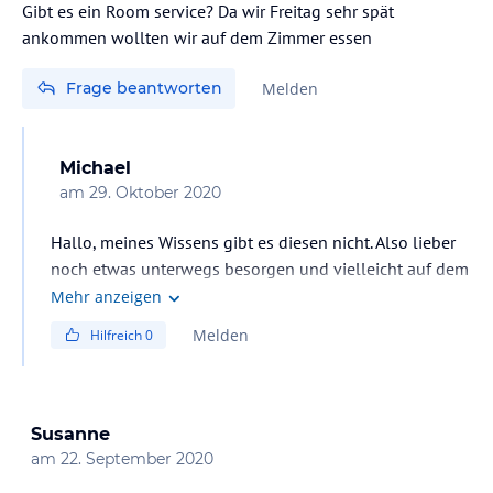
Gibt es ein Room service? Da wir Freitag sehr spät
ankommen wollten wir auf dem Zimmer essen
Frage beantworten
Melden
Michael
am
29. Oktober 2020
Hallo, meines Wissens gibt es diesen nicht. Also lieber
noch etwas unterwegs besorgen und vielleicht auf dem
Zimmerbalkon genießen.
Mehr anzeigen
Oder beim Zollamt Bingen (Restaurant), Hafenstr. 3, kurz
Melden
Hilfreich
0
vorm Hotel, noch einkehren, hat bis 23:00 Uhr geöffnet
und hat eine ausgezeichnete Küche.
Gute Erholung bei Ihrem Aufenthalt.
Susanne
am
22. September 2020