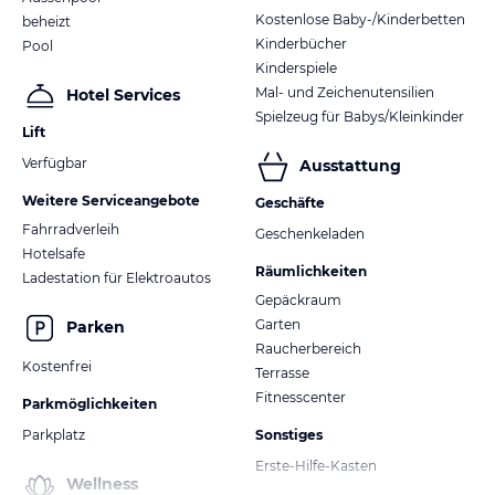
Kostenlose Baby-/Kinderbetten
beheizt
Kinderbücher
Pool
Kinderspiele
Mal- und Zeichenutensilien
Hotel Services
Spielzeug für Babys/Kleinkinder
Lift
Verfügbar
Ausstattung
Weitere Serviceangebote
Geschäfte
Fahrradverleih
Geschenkeladen
Hotelsafe
Räumlichkeiten
Ladestation für Elektroautos
Gepäckraum
Garten
Parken
Raucherbereich
Kostenfrei
Terrasse
Fitnesscenter
Parkmöglichkeiten
Parkplatz
Sonstiges
Erste-Hilfe-Kasten
Wellness