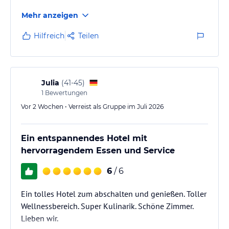
Hotel.
Mehr anzeigen
Die Idee des "Schiffes" wird auch vollends umgesetzt
- Zimmer heißen "Kojen", Etagen "Deck" und das
Hilfreich
Teilen
Restaurant " Bootshaus" usw. Ideenreich umgesetzt!
Julia
(
41-45
)
1
Bewertungen
Vor 2 Wochen • Verreist als Gruppe im Juli 2026
Ein entspannendes Hotel mit
hervorragendem Essen und Service
6
/ 6
Ein tolles Hotel zum abschalten und genießen. Toller
Wellnessbereich. Super Kulinarik. Schöne Zimmer.
Lieben wir.