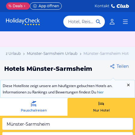
%
Deals
App öffnen
Kontakt
Hotel, Reiseziel
falz Urlaub
Münster-Sarmsheim Urlaub
Münster-Sarmsheim Hotels
Teilen
Hotels Münster-Sarmsheim
Diese Hotelliste zeigt unsere am häufigsten gebuchten Hotels an.
Informationen zu Rankings und Bewertungen findest Du
hier
Pauschalreisen
Nur Hotel
Münster-Sarmsheim