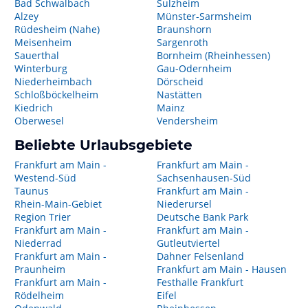
Bad Schwalbach
Sulzheim
Alzey
Münster-Sarmsheim
Rüdesheim (Nahe)
Braunshorn
Meisenheim
Sargenroth
Sauerthal
Bornheim (Rheinhessen)
Winterburg
Gau-Odernheim
Niederheimbach
Dörscheid
Schloßböckelheim
Nastätten
Kiedrich
Mainz
Oberwesel
Vendersheim
Beliebte Urlaubsgebiete
Frankfurt am Main -
Frankfurt am Main -
Westend-Süd
Sachsenhausen-Süd
Taunus
Frankfurt am Main -
Rhein-Main-Gebiet
Niederursel
Region Trier
Deutsche Bank Park
Frankfurt am Main -
Frankfurt am Main -
Niederrad
Gutleutviertel
Frankfurt am Main -
Dahner Felsenland
Praunheim
Frankfurt am Main - Hausen
Frankfurt am Main -
Festhalle Frankfurt
Rödelheim
Eifel