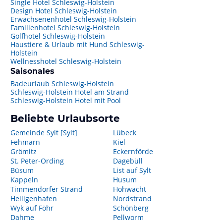
Single Hotel Schleswig-Holstein
Design Hotel Schleswig-Holstein
Erwachsenenhotel Schleswig-Holstein
Familienhotel Schleswig-Holstein
Golfhotel Schleswig-Holstein
Haustiere & Urlaub mit Hund Schleswig-
Holstein
Wellnesshotel Schleswig-Holstein
Saisonales
Badeurlaub Schleswig-Holstein
Schleswig-Holstein Hotel am Strand
Schleswig-Holstein Hotel mit Pool
Beliebte Urlaubsorte
Gemeinde Sylt [Sylt]
Lübeck
Fehmarn
Kiel
Grömitz
Eckernförde
St. Peter-Ording
Dagebüll
Büsum
List auf Sylt
Kappeln
Husum
Timmendorfer Strand
Hohwacht
Heiligenhafen
Nordstrand
Wyk auf Föhr
Schönberg
Dahme
Pellworm