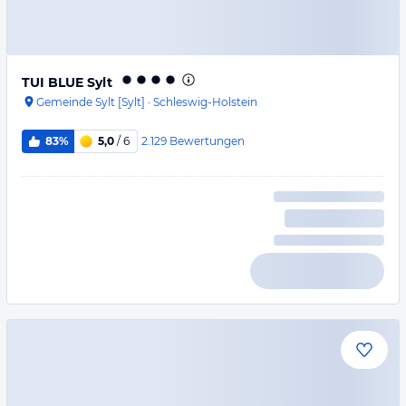
TUI BLUE Sylt
Gemeinde Sylt [Sylt]
·
Schleswig-Holstein
2.129
Bewertungen
83%
5,0
/ 6