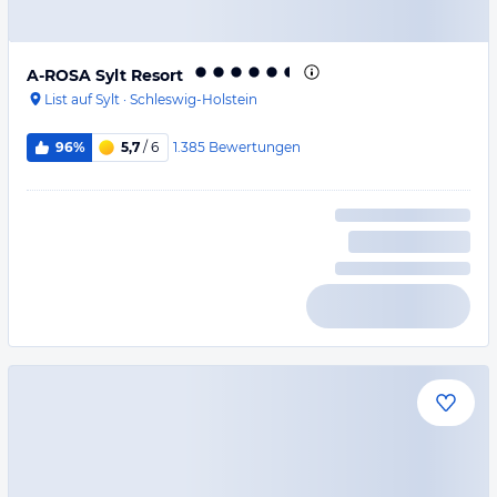
A-ROSA Sylt Resort
List auf Sylt
·
Schleswig-Holstein
1.385
Bewertungen
96%
5,7
/ 6