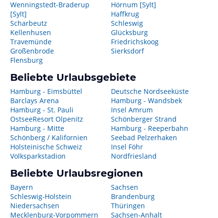
Wenningstedt-Braderup
Hörnum [Sylt]
[Sylt]
Haffkrug
Scharbeutz
Schleswig
Kellenhusen
Glücksburg
Travemünde
Friedrichskoog
Großenbrode
Sierksdorf
Flensburg
Beliebte Urlaubsgebiete
Hamburg - Eimsbüttel
Deutsche Nordseeküste
Barclays Arena
Hamburg - Wandsbek
Hamburg - St. Pauli
Insel Amrum
OstseeResort Olpenitz
Schönberger Strand
Hamburg - Mitte
Hamburg - Reeperbahn
Schönberg / Kalifornien
Seebad Pelzerhaken
Holsteinische Schweiz
Insel Föhr
Volksparkstadion
Nordfriesland
Beliebte Urlaubsregionen
Bayern
Sachsen
Schleswig-Holstein
Brandenburg
Niedersachsen
Thüringen
Mecklenburg-Vorpommern
Sachsen-Anhalt