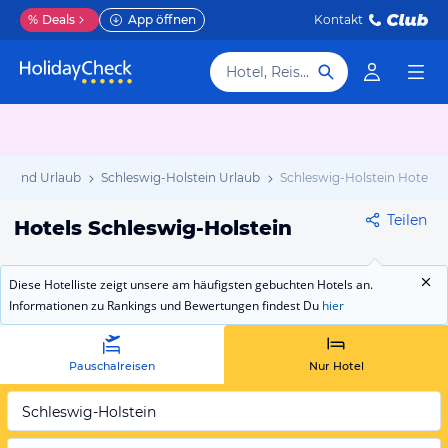
%
Deals
App öffnen
Kontakt
Hotel, Reiseziel
chland Urlaub
Schleswig-Holstein Urlaub
Schleswig-Holstein Hotels
Teilen
Hotels Schleswig-Holstein
Diese Hotelliste zeigt unsere am häufigsten gebuchten Hotels an.
Informationen zu Rankings und Bewertungen findest Du
hier
Pauschalreisen
Nur Hotel
Schleswig-Holstein