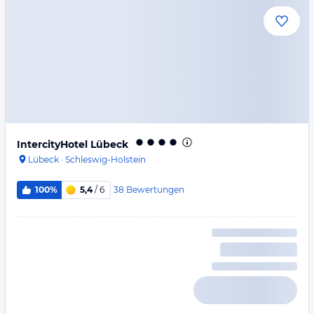
IntercityHotel Lübeck
Lübeck
·
Schleswig-Holstein
38
Bewertungen
100%
5,4
/ 6