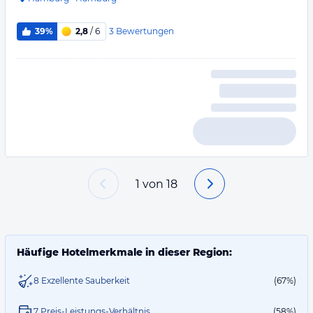
3
Bewertungen
39%
2,8
/ 6
1
von
18
Häufige Hotelmerkmale in dieser Region:
8 Exzellente Sauberkeit
(67%)
7 Preis-Leistungs-Verhältnis
(58%)