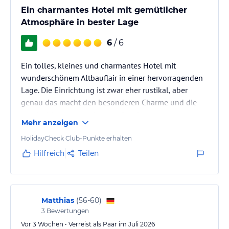
Ein charmantes Hotel mit gemütlicher
Atmosphäre in bester Lage
6
/ 6
Ein tolles, kleines und charmantes Hotel mit
wunderschönem Altbauflair in einer hervorragenden
Lage. Die Einrichtung ist zwar eher rustikal, aber
genau das macht den besonderen Charme und die
gemütliche Atmosphäre aus. Das Personal war
Mehr anzeigen
durchweg sehr freundlich und herzlich – man fühlt
sich sofort willkommen. Auch der Frühstücksservice
HolidayCheck Club-Punkte erhalten
war hervorragend und ließ keine Wünsche offen. Ich
Hilfreich
Teilen
habe mich rundum wohlgefühlt und würde jederzeit
wiederkommen.
Klare Empfehlung!
Matthias
(
56-60
)
3
Bewertungen
Vor 3 Wochen • Verreist als Paar im Juli 2026