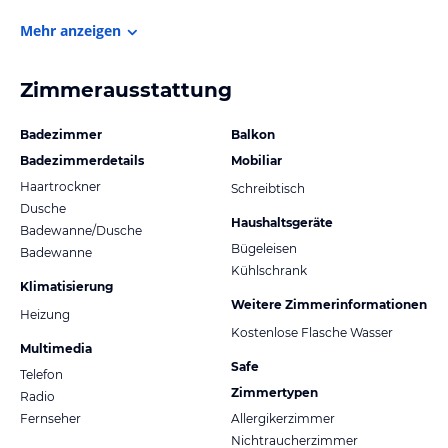
Mehr anzeigen
Zimmerausstattung
Badezimmer
Balkon
Badezimmerdetails
Mobiliar
Haartrockner
Schreibtisch
Dusche
Haushaltsgeräte
Badewanne/Dusche
Bügeleisen
Badewanne
Kühlschrank
Klimatisierung
Weitere Zimmerinformationen
Heizung
Kostenlose Flasche Wasser
Multimedia
Safe
Telefon
Zimmertypen
Radio
Fernseher
Allergikerzimmer
Nichtraucherzimmer