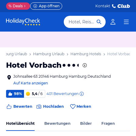
%
Deals
App öffnen
Kontakt
Hotel, Reiseziel
amburg Urlaub
Hamburg Urlaub
Hamburg Hotels
Hotel Vorbach
Hotel Vorbach
Johnsallee 63 20146 Hamburg Hamburg Deutschland
Auf Karte anzeigen
401
Bewertungen
98%
5,4
/ 6
Bewerten
Hochladen
Merken
Hotelübersicht
Bewertungen
Bilder
Fragen