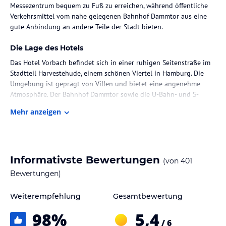
Messezentrum bequem zu Fuß zu erreichen, während öffentliche
Verkehrsmittel vom nahe gelegenen Bahnhof Dammtor aus eine
gute Anbindung an andere Teile der Stadt bieten.
Die Lage des Hotels
Das Hotel Vorbach befindet sich in einer ruhigen Seitenstraße im
Stadtteil Harvestehude, einem schönen Viertel in Hamburg. Die
Umgebung ist geprägt von Villen und bietet eine angenehme
Atmosphäre. Der Bahnhof Dammtor sowie die U-Bahn- und S-
Bahn-Stationen Dammtor sind nur 500 Meter entfernt. Eine
Mehr anzeigen
Bushaltestelle, von der aus Sie ins Stadtzentrum gelangen,
erreichen Sie nach 150 Metern. Das Messegelände ist in nur 5
Fahrminuten erreichbar.
Zimmer / Unterbringung im Hotel
Informativste Bewertungen
(von
401
Das Hotel Vorbach verfügt über insgesamt 120 Zimmer, die alle
Bewertungen)
stilvoll eingerichtet und geräumig sind. Das charmante Dekor und
die attraktiven Eckfenster, Erker und Balkone verleihen den
Weiterempfehlung
Gesamtbewertung
Zimmern eine besondere Atmosphäre. Die Ausstattung umfasst ein
98
%
5,4
eigenes Bad mit Badewanne oder Dusche, einen Haartrockner,
/ 6
einen Fernseher und ein Telefon.