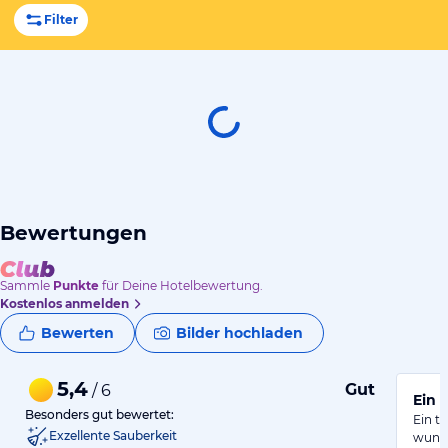
Filter
Bewertungen
Sammle
Punkte
für Deine Hotelbewertung.
Kostenlos anmelden
Bewerten
Bilder hochladen
5,4
Gut
/ 6
Ein 
Besonders gut bewertet:
Ein t
Exzellente Sauberkeit
wunde