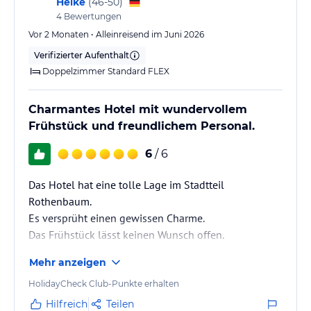
Heike
(
46-50
)
4
Bewertungen
Vor 2 Monaten • Alleinreisend im Juni 2026
Verifizierter Aufenthalt
Doppelzimmer Standard FLEX
Charmantes Hotel mit wundervollem
Frühstück und freundlichem Personal.
6
/ 6
Das Hotel hat eine tolle Lage im Stadtteil
Rothenbaum.
Es versprüht einen gewissen Charme.
Das Frühstück lässt keinen Wunsch offen.
Internationales Publikum.
Mehr anzeigen
Am allermeisten punkten dieses Hotel mit seinem
überaus freundlichen Team.
HolidayCheck Club-Punkte erhalten
Vielen Dank für den tollen Aufenthalt 🙏🏻
Hilfreich
Teilen