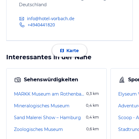
Deutschland
info@hotel-vorbach.de
+4940441820
Karte
Interessantes in der Nähe
Sehenswürdigkeiten
Spor
MARKK Museum am Rothenbaum
0,3
km
Elyseum 
Mineralogisches Museum
0,4
km
Adventur
Sand Malerei Show – Hamburg
0,4
km
Zoologisches Museum
0,6
km
Stadtrun