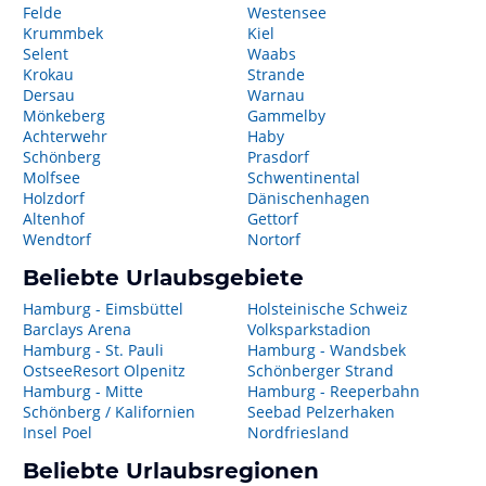
Felde
Westensee
Krummbek
Kiel
Selent
Waabs
Krokau
Strande
Dersau
Warnau
Mönkeberg
Gammelby
Achterwehr
Haby
Schönberg
Prasdorf
Molfsee
Schwentinental
Holzdorf
Dänischenhagen
Altenhof
Gettorf
Wendtorf
Nortorf
Beliebte Urlaubsgebiete
Hamburg - Eimsbüttel
Holsteinische Schweiz
Barclays Arena
Volksparkstadion
Hamburg - St. Pauli
Hamburg - Wandsbek
OstseeResort Olpenitz
Schönberger Strand
Hamburg - Mitte
Hamburg - Reeperbahn
Schönberg / Kalifornien
Seebad Pelzerhaken
Insel Poel
Nordfriesland
Beliebte Urlaubsregionen