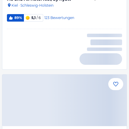
Kiel
·
Schleswig-Holstein
123
Bewertungen
89%
5,1
/ 6