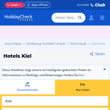
%
Deals
App öffnen
Kontakt
Hotel, Reiseziel
chland Urlaub
Schleswig-Holstein Urlaub
Kiel Urlaub
Kiel Hotels
Teilen
Hotels Kiel
Diese Hotelliste zeigt unsere am häufigsten gebuchten Hotels an.
Informationen zu Rankings und Bewertungen findest Du
hier
Pauschalreisen
Nur Hotel
Kiel