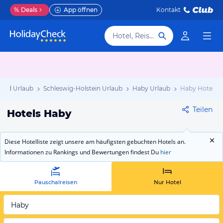
%
Deals
App öffnen
Kontakt
Hotel, Reiseziel
and Urlaub
Schleswig-Holstein Urlaub
Haby Urlaub
Haby Hotels
Teilen
Hotels Haby
Diese Hotelliste zeigt unsere am häufigsten gebuchten Hotels an.
Informationen zu Rankings und Bewertungen findest Du
hier
Pauschalreisen
Nur Hotel
Haby