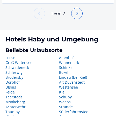
1
von
2
Hotels
Haby
und Umgebung
Beliebte Urlaubsorte
Loose
Altenhof
Groß Wittensee
Winnemark
Schwedeneck
Schinkel
Schleswig
Bokel
Brodersby
Lindau (bei Kiel)
Dörphof
Alt Duvenstedt
Ulsnis
Westensee
Felde
Kiel
Taarstedt
Schuby
Mönkeberg
Waabs
Achterwehr
Strande
Thumby
Süderfahrenstedt