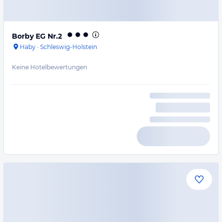
Borby EG Nr.2
Haby
·
Schleswig-Holstein
Keine Hotelbewertungen