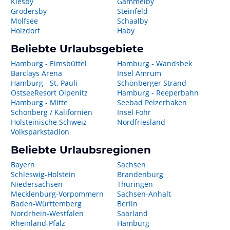
Kiesby
Gammelby
Grödersby
Steinfeld
Molfsee
Schaalby
Holzdorf
Haby
Beliebte Urlaubsgebiete
Hamburg - Eimsbüttel
Hamburg - Wandsbek
Barclays Arena
Insel Amrum
Hamburg - St. Pauli
Schönberger Strand
OstseeResort Olpenitz
Hamburg - Reeperbahn
Hamburg - Mitte
Seebad Pelzerhaken
Schönberg / Kalifornien
Insel Föhr
Holsteinische Schweiz
Nordfriesland
Volksparkstadion
Beliebte Urlaubsregionen
Bayern
Sachsen
Schleswig-Holstein
Brandenburg
Niedersachsen
Thüringen
Mecklenburg-Vorpommern
Sachsen-Anhalt
Baden-Württemberg
Berlin
Nordrhein-Westfalen
Saarland
Rheinland-Pfalz
Hamburg