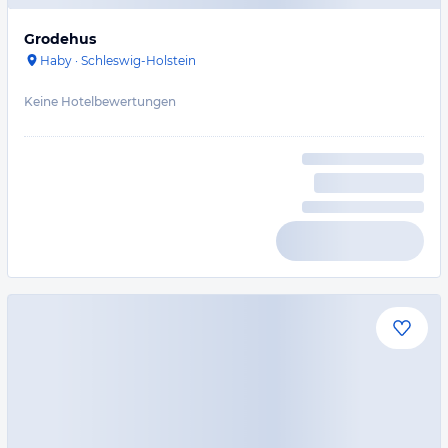
Grodehus
Haby
·
Schleswig-Holstein
Keine Hotelbewertungen