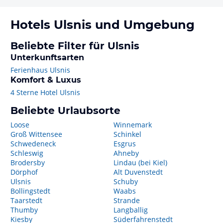
Hotels
Ulsnis
und Umgebung
Beliebte Filter für Ulsnis
Unterkunftsarten
Ferienhaus Ulsnis
Komfort & Luxus
4 Sterne Hotel Ulsnis
Beliebte Urlaubsorte
Loose
Winnemark
Groß Wittensee
Schinkel
Schwedeneck
Esgrus
Schleswig
Ahneby
Brodersby
Lindau (bei Kiel)
Dörphof
Alt Duvenstedt
Ulsnis
Schuby
Bollingstedt
Waabs
Taarstedt
Strande
Thumby
Langballig
Kiesby
Süderfahrenstedt