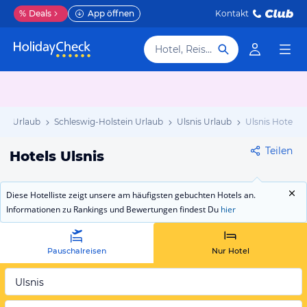
%
Deals
App öffnen
Kontakt
Hotel, Reiseziel
nd Urlaub
Schleswig-Holstein Urlaub
Ulsnis Urlaub
Ulsnis Hotels
Teilen
Hotels Ulsnis
Diese Hotelliste zeigt unsere am häufigsten gebuchten Hotels an.
Informationen zu Rankings und Bewertungen findest Du
hier
Pauschalreisen
Nur Hotel
Ulsnis