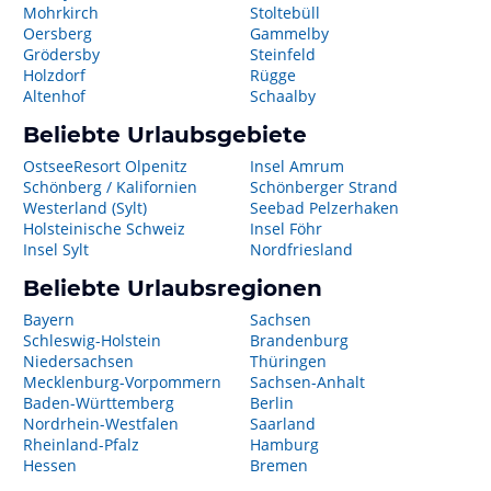
Mohrkirch
Stoltebüll
Oersberg
Gammelby
Grödersby
Steinfeld
Holzdorf
Rügge
Altenhof
Schaalby
Beliebte Urlaubsgebiete
OstseeResort Olpenitz
Insel Amrum
Schönberg / Kalifornien
Schönberger Strand
Westerland (Sylt)
Seebad Pelzerhaken
Holsteinische Schweiz
Insel Föhr
Insel Sylt
Nordfriesland
Beliebte Urlaubsregionen
Bayern
Sachsen
Schleswig-Holstein
Brandenburg
Niedersachsen
Thüringen
Mecklenburg-Vorpommern
Sachsen-Anhalt
Baden-Württemberg
Berlin
Nordrhein-Westfalen
Saarland
Rheinland-Pfalz
Hamburg
Hessen
Bremen