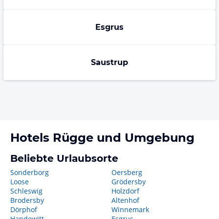
Esgrus
Saustrup
Hotels
Rügge
und Umgebung
Beliebte Urlaubsorte
Sonderborg
Oersberg
Loose
Grödersby
Schleswig
Holzdorf
Brodersby
Altenhof
Dörphof
Winnemark
Handewitt
Esgrus