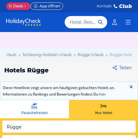
%
Deals
App öffnen
Kontakt
Hotel, Reiseziel
d Urlaub
Schleswig-Holstein Urlaub
Rügge Urlaub
Rügge Hotels
Teilen
Hotels Rügge
Diese Hotelliste zeigt unsere am häufigsten gebuchten Hotels an.
Informationen zu Rankings und Bewertungen findest Du
hier
Pauschalreisen
Nur Hotel
Rügge