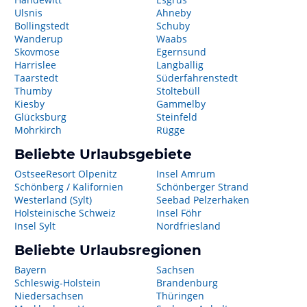
Ulsnis
Ahneby
Bollingstedt
Schuby
Wanderup
Waabs
Skovmose
Egernsund
Harrislee
Langballig
Taarstedt
Süderfahrenstedt
Thumby
Stoltebüll
Kiesby
Gammelby
Glücksburg
Steinfeld
Mohrkirch
Rügge
Beliebte Urlaubsgebiete
OstseeResort Olpenitz
Insel Amrum
Schönberg / Kalifornien
Schönberger Strand
Westerland (Sylt)
Seebad Pelzerhaken
Holsteinische Schweiz
Insel Föhr
Insel Sylt
Nordfriesland
Beliebte Urlaubsregionen
Bayern
Sachsen
Schleswig-Holstein
Brandenburg
Niedersachsen
Thüringen