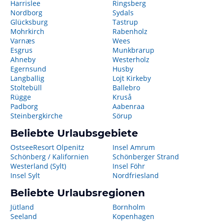
Harrislee
Ringsberg
Nordborg
Sydals
Glücksburg
Tastrup
Mohrkirch
Rabenholz
Varnæs
Wees
Esgrus
Munkbrarup
Ahneby
Westerholz
Egernsund
Husby
Langballig
Lojt Kirkeby
Stoltebüll
Ballebro
Rügge
Kruså
Padborg
Aabenraa
Steinbergkirche
Sörup
Beliebte Urlaubsgebiete
OstseeResort Olpenitz
Insel Amrum
Schönberg / Kalifornien
Schönberger Strand
Westerland (Sylt)
Insel Föhr
Insel Sylt
Nordfriesland
Beliebte Urlaubsregionen
Jütland
Bornholm
Seeland
Kopenhagen