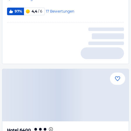
17
Bewertungen
97%
4,4
/ 6
Hotel 6400