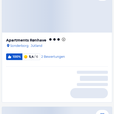
Apartments Rønhave
Sonderborg
·
Jütland
2
Bewertungen
100%
5,4
/ 6