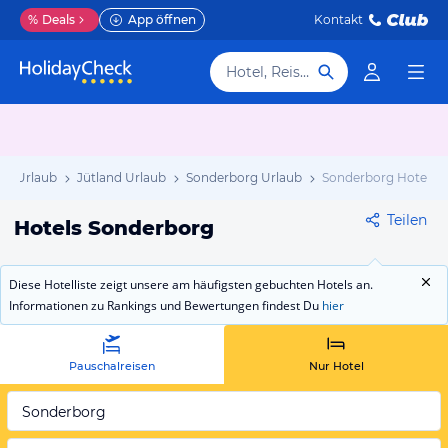
%
Deals
App öffnen
Kontakt
Hotel, Reiseziel
k Urlaub
Jütland Urlaub
Sonderborg Urlaub
Sonderborg Hotels
Teilen
Hotels Sonderborg
Diese Hotelliste zeigt unsere am häufigsten gebuchten Hotels an.
Informationen zu Rankings und Bewertungen findest Du
hier
Pauschalreisen
Nur Hotel
Sonderborg