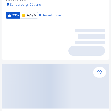
Sonderborg
·
Jütland
11
Bewertungen
92%
4,8
/ 6