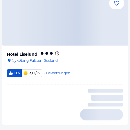
Hotel Liselund
Nykøbing Falster
·
Seeland
2
Bewertungen
0%
3,0
/ 6