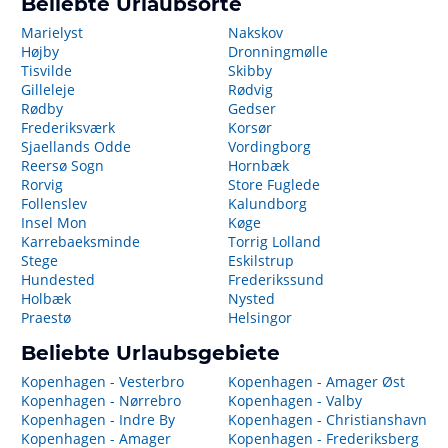
Beliebte Urlaubsorte
Marielyst
Nakskov
Højby
Dronningmølle
Tisvilde
Skibby
Gilleleje
Rødvig
Rødby
Gedser
Frederiksværk
Korsør
Sjaellands Odde
Vordingborg
Reersø Sogn
Hornbæk
Rorvig
Store Fuglede
Follenslev
Kalundborg
Insel Mon
Køge
Karrebaeksminde
Torrig Lolland
Stege
Eskilstrup
Hundested
Frederikssund
Holbæk
Nysted
Praestø
Helsingor
Beliebte Urlaubsgebiete
Kopenhagen - Vesterbro
Kopenhagen - Amager Øst
Kopenhagen - Nørrebro
Kopenhagen - Valby
Kopenhagen - Indre By
Kopenhagen - Christianshavn
Kopenhagen - Amager
Kopenhagen - Frederiksberg