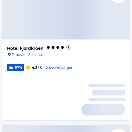
Hotel Fjordkroen
Praestø
·
Seeland
5
Bewertungen
67%
4,3
/ 6