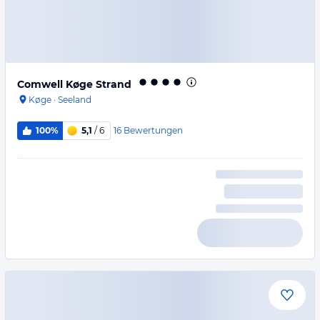
Comwell Køge Strand
Køge
·
Seeland
16
Bewertungen
100%
5,1
/ 6