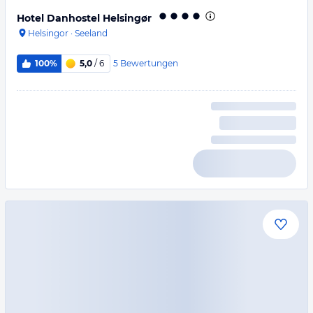
Hotel Danhostel Helsingør
Helsingor
·
Seeland
5
Bewertungen
100%
5,0
/ 6