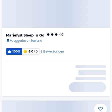
Marielyst Sleep´n Go
Vaeggerlose
·
Seeland
3
Bewertungen
100%
6,0
/ 6