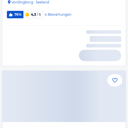
Vordingborg
·
Seeland
4
Bewertungen
76%
4,3
/ 6