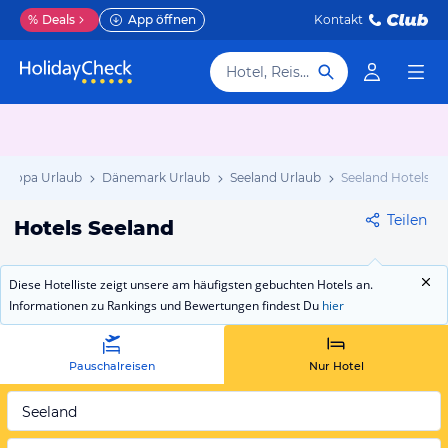
%
Deals
App öffnen
Kontakt
Hotel, Reiseziel
Europa Urlaub
Dänemark Urlaub
Seeland Urlaub
Seeland Hotels
Teilen
Hotels Seeland
Diese Hotelliste zeigt unsere am häufigsten gebuchten Hotels an.
Informationen zu Rankings und Bewertungen findest Du
hier
Pauschalreisen
Nur Hotel
Seeland