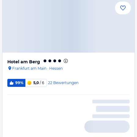
Hotel am Berg
Frankfurt am Main
·
Hessen
22
Bewertungen
99%
5,0
/ 6