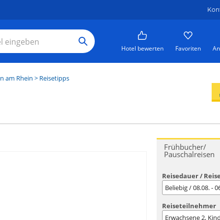
Kon
Hotel bewerten
Favoriten
An
n am Rhein
> Reisetipps
Frühbucher/
Pauschalreisen
Reisedauer / Reis
Beliebig / 08.08. - 
Reiseteilnehmer
Erwachsene
2
, Kin