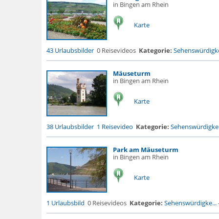
in Bingen am Rhein
Karte
43 Urlaubsbilder
0 Reisevideos
Kategorie:
Sehenswürdigke
Mäuseturm
in Bingen am Rhein
Karte
38 Urlaubsbilder
1 Reisevideo
Kategorie:
Sehenswürdigke.
Park am Mäuseturm
in Bingen am Rhein
Karte
1 Urlaubsbild
0 Reisevideos
Kategorie:
Sehenswürdigke...