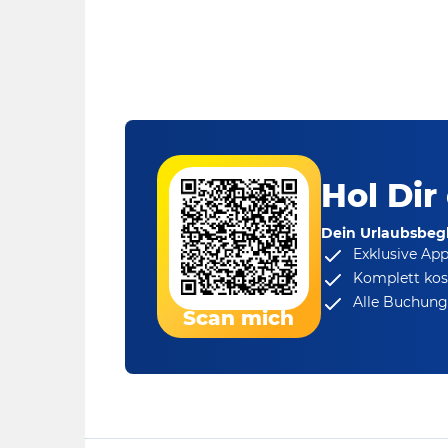
Hol Dir
Dein Urlaubsbegl
Exklusive Ap
Komplett kos
Alle Buchungs
Scan mich