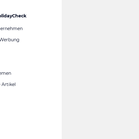
olidayCheck
ternehmen
 Werbung
hemen
 Artikel