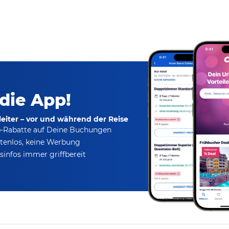
 die App!
eiter – vor und während der Reise
p-Rabatte
auf Deine Buchungen
tenlos,
keine Werbung
infos immer griffbereit