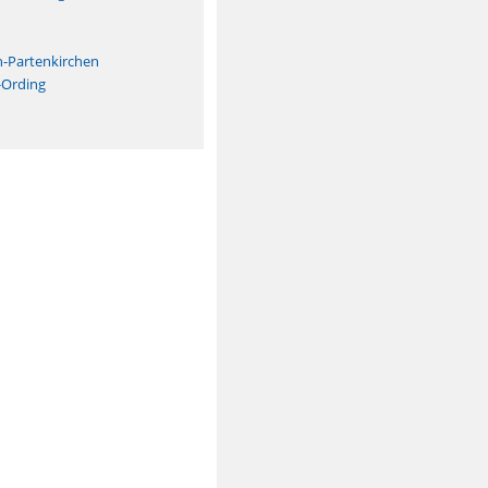
n
h-Partenkirchen
-Ording