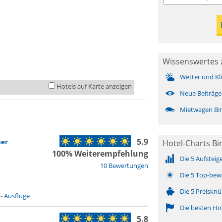
Wissenswertes 
Wetter und Kl
Hotels auf Karte anzeigen
Neue Beiträge
Mietwagen Bi
5.9
mer
Hotel-Charts B
100% Weiterempfehlung
Die 5 Aufsteig
10 Bewertungen
Die 5 Top-bew
Die 5 Preisknü
-
Ausflüge
Die besten Ho
5.8