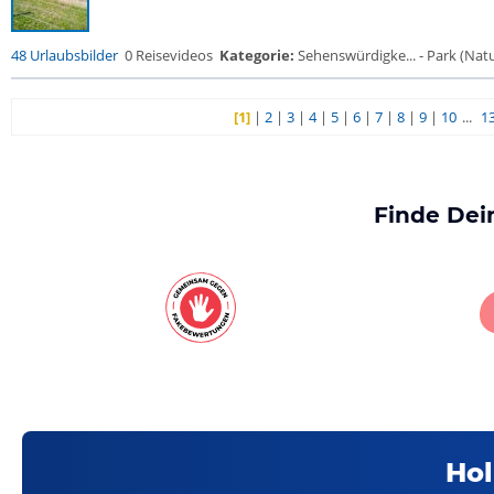
48 Urlaubsbilder
0 Reisevideos
Kategorie:
Sehenswürdigke... - Park (Natur
[1]
|
2
|
3
|
4
|
5
|
6
|
7
|
8
|
9
|
10
...
1
Finde Dei
Hol