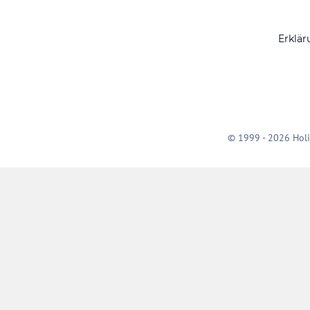
Erklär
© 1999 - 2026 Holi