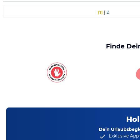
[1]
|
2
Finde Dei
Hol
Dein Urlaubsbegle
Exklusive App