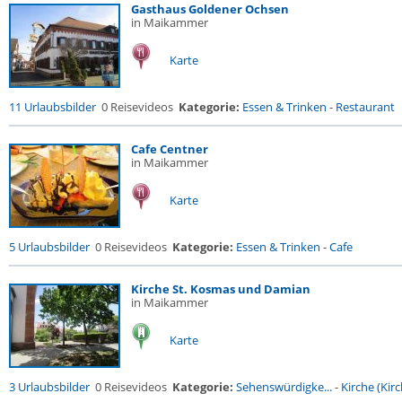
Gasthaus Goldener Ochsen
in Maikammer
Karte
11 Urlaubsbilder
0 Reisevideos
Kategorie:
Essen & Trinken
-
Restaurant
Cafe Centner
in Maikammer
Karte
5 Urlaubsbilder
0 Reisevideos
Kategorie:
Essen & Trinken
-
Cafe
Kirche St. Kosmas und Damian
in Maikammer
Karte
3 Urlaubsbilder
0 Reisevideos
Kategorie:
Sehenswürdigke...
-
Kirche (Kirc