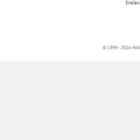
Erklär
© 1999 - 2026 Holi