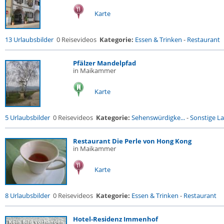
Karte
13 Urlaubsbilder
0 Reisevideos
Kategorie:
Essen & Trinken
-
Restaurant
Pfälzer Mandelpfad
in Maikammer
Karte
5 Urlaubsbilder
0 Reisevideos
Kategorie:
Sehenswürdigke...
-
Sonstige La
Restaurant Die Perle von Hong Kong
in Maikammer
Karte
8 Urlaubsbilder
0 Reisevideos
Kategorie:
Essen & Trinken
-
Restaurant
Hotel-Residenz Immenhof