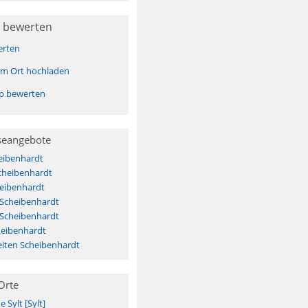
 bewerten
erten
sem Ort hochladen
pp bewerten
seangebote
eibenhardt
cheibenhardt
eibenhardt
 Scheibenhardt
 Scheibenhardt
heibenhardt
iten Scheibenhardt
Orte
Sylt [Sylt]