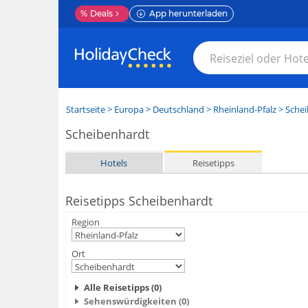
%
Deals
App herunterladen
Startseite
>
Europa
>
Deutschland
>
Rheinland-Pfalz
>
Schei
Scheibenhardt
Hotels
Reisetipps
Reisetipps Scheibenhardt
Region
Ort
Alle Reisetipps (0)
Sehenswürdigkeiten (0)