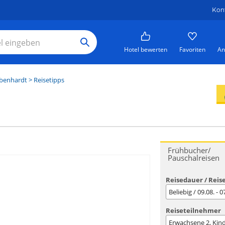
Kon
Hotel bewerten
Favoriten
An
benhardt
> Reisetipps
Frühbucher/
Pauschalreisen
Reisedauer / Reis
Beliebig / 09.08. - 
Reiseteilnehmer
Erwachsene
2
, Kin