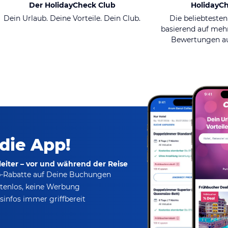
Der HolidayCheck Club
HolidayC
Dein Urlaub. Deine Vorteile. Dein Club.
Die beliebtesten
basierend auf mehr
Bewertungen au
 die App!
eiter – vor und während der Reise
p-Rabatte
auf Deine Buchungen
tenlos,
keine Werbung
infos immer griffbereit