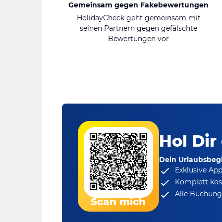
Gemeinsam gegen Fakebewertungen
HolidayCheck geht gemeinsam mit
seinen Partnern gegen gefälschte
Bewertungen vor
Hol Dir
Dein Urlaubsbegl
Exklusive Ap
Komplett kos
Alle Buchungs
Scan mich