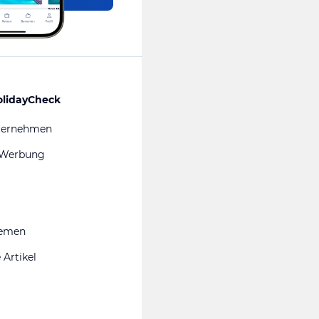
olidayCheck
ternehmen
 Werbung
hemen
 Artikel