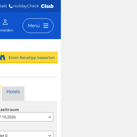
takt
HolidayCheck 
Menü
melden
Einen Reisetipp bewerten
Hotels
ezeitraum
07.10.2026
der
0