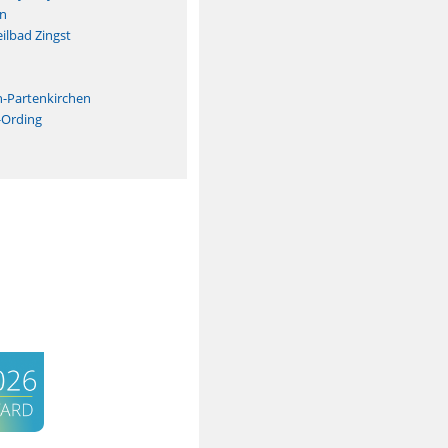
n
ilbad Zingst
n
h-Partenkirchen
-Ording