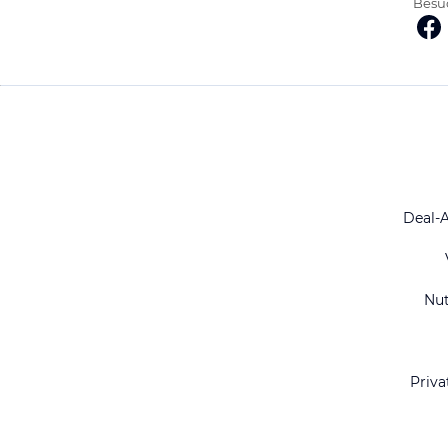
Besuc
Deal-
Nu
Priva