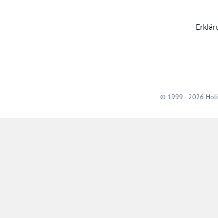
Erklär
© 1999 - 2026 Holi