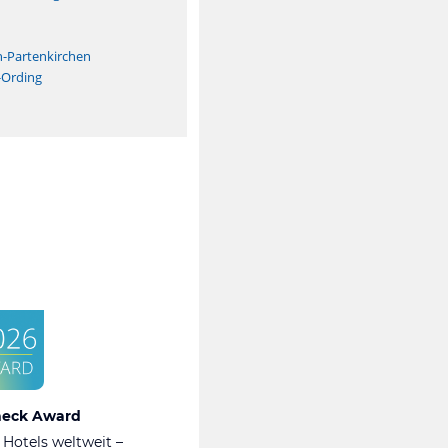
n
h-Partenkirchen
-Ording
heck Award
 Hotels weltweit –