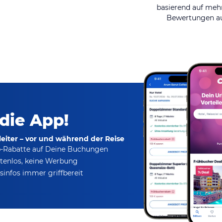
basierend auf mehr
Bewertungen au
 die App!
eiter – vor und während der Reise
p-Rabatte
auf Deine Buchungen
tenlos,
keine Werbung
infos immer griffbereit