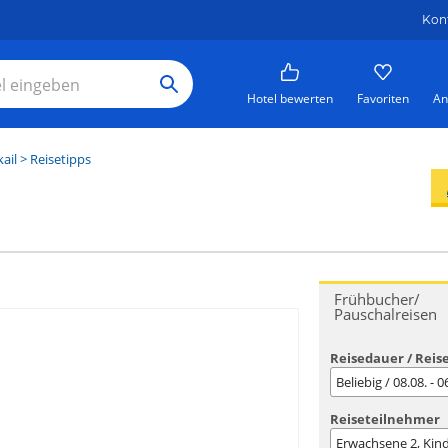
Kon
Hotel bewerten
Favoriten
An
ail
> Reisetipps
Frühbucher/
Pauschalreisen
Reisedauer / Reis
Beliebig / 08.08. - 
Reiseteilnehmer
Erwachsene
2
, Kin