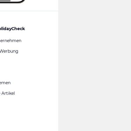
olidayCheck
ternehmen
 Werbung
hemen
 Artikel