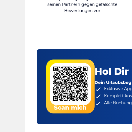
seinen Partnern gegen gefälschte
Bewertungen vor
Hol Dir
Dein Urlaubsbegl
Exklusive Ap
Komplett kos
Alle Buchungs
Scan mich