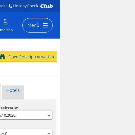
takt
HolidayCheck 
Menü
melden
Einen Reisetipp bewerten
Hotels
ezeitraum
06.10.2026
der
0