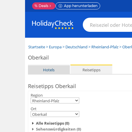
%
Deals
App herunterladen
Startseite
>
Europa
>
Deutschland
>
Rheinland-Pfalz
>
Oberk
Oberkail
Hotels
Reisetipps
Reisetipps Oberkail
Region
Ort
Alle Reisetipps (0)
Sehenswürdigkeiten (0)