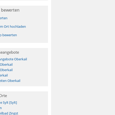
 bewerten
erten
sem Ort hochladen
pp bewerten
seangebote
Angebote Oberkail
 Oberkail
 Oberkail
rkail
iten Oberkail
Orte
Sylt [Sylt]
n
ilbad Zingst