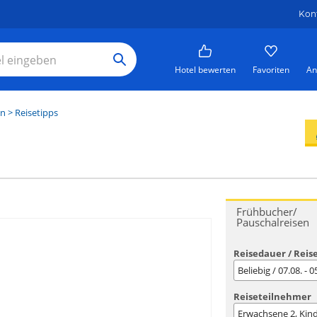
Kon
Hotel bewerten
Favoriten
An
n
> Reisetipps
Frühbucher/
Pauschalreisen
Reisedauer / Reis
Beliebig / 07.08. - 
Reiseteilnehmer
Erwachsene
2
, Kin