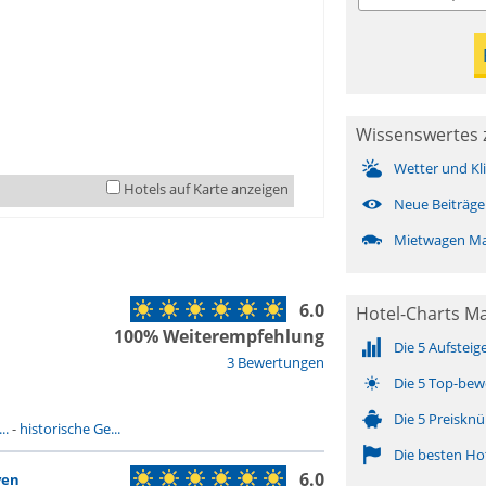
Wissenswertes 
Wetter und Kl
Hotels auf Karte anzeigen
Neue Beiträge
Mietwagen M
6.0
Hotel-Charts M
100% Weiterempfehlung
Die 5 Aufsteig
3 Bewertungen
Die 5 Top-bew
Die 5 Preisknü
..
-
historische Ge...
Die besten Ho
6.0
yen