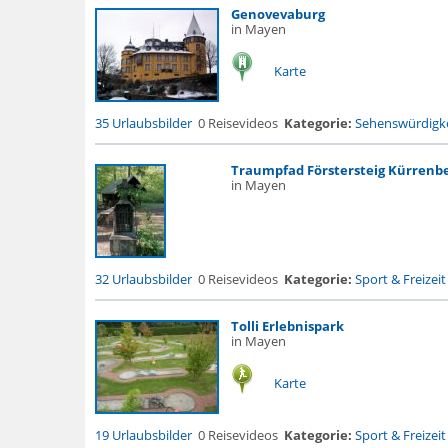
Genovevaburg
in Mayen
Karte
35 Urlaubsbilder
0 Reisevideos
Kategorie:
Sehenswürdigke
Traumpfad Förstersteig Kürrenb
in Mayen
32 Urlaubsbilder
0 Reisevideos
Kategorie:
Sport & Freizeit
Tolli Erlebnispark
in Mayen
Karte
19 Urlaubsbilder
0 Reisevideos
Kategorie:
Sport & Freizeit