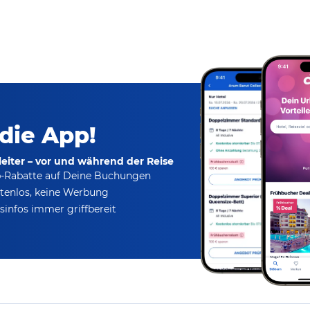
 die App!
eiter – vor und während der Reise
p-Rabatte
auf Deine Buchungen
tenlos,
keine Werbung
infos immer griffbereit