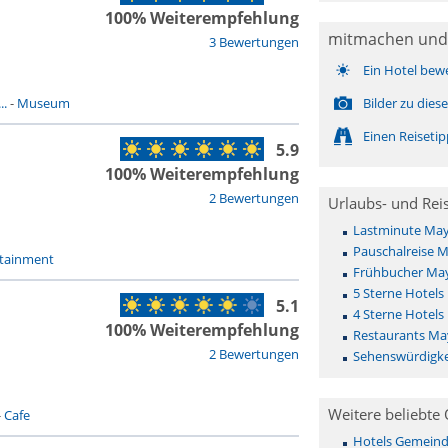
100% Weiterempfehlung
mitmachen und
3 Bewertungen
Ein Hotel bew
..
-
Museum
Bilder zu die
Einen Reiseti
5.9
100% Weiterempfehlung
2 Bewertungen
Urlaubs- und Rei
Lastminute Ma
Pauschalreise 
tainment
Frühbucher Ma
5 Sterne Hotel
5.1
4 Sterne Hotel
100% Weiterempfehlung
Restaurants M
2 Bewertungen
Sehenswürdigk
Weitere beliebte 
-
Cafe
Hotels Gemeinde 