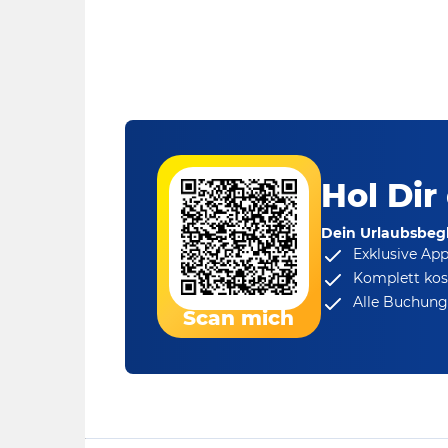
Hol Dir
Dein Urlaubsbegl
Exklusive Ap
Komplett kos
Alle Buchungs
Scan mich