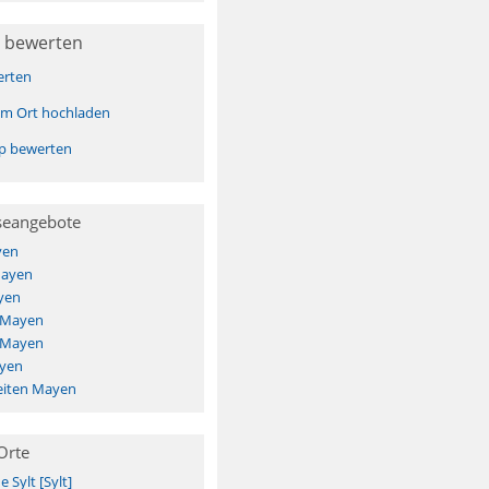
 bewerten
erten
sem Ort hochladen
pp bewerten
seangebote
yen
Mayen
yen
s Mayen
s Mayen
ayen
eiten Mayen
Orte
Sylt [Sylt]