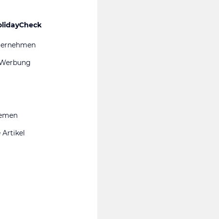
olidayCheck
ternehmen
 Werbung
hemen
 Artikel