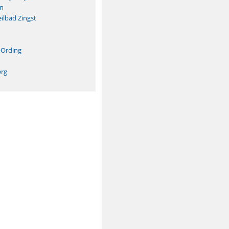
n
ilbad Zingst
n
-Ording
erg