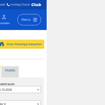
takt
HolidayCheck 
Menü
melden
Einen Reisetipp bewerten
Hotels
ezeitraum
05.10.2026
der
0