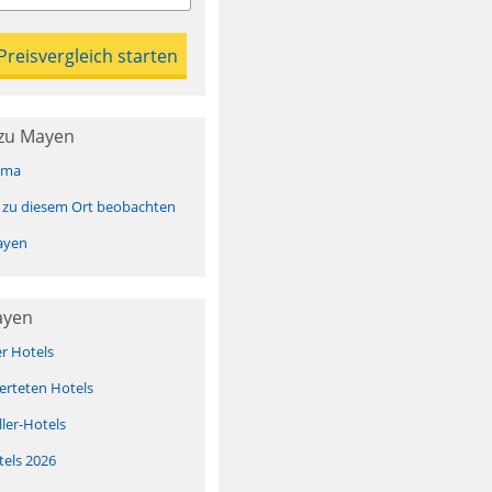
zu Mayen
ima
 zu diesem Ort beobachten
ayen
ayen
er Hotels
erteten Hotels
ller-Hotels
tels 2026