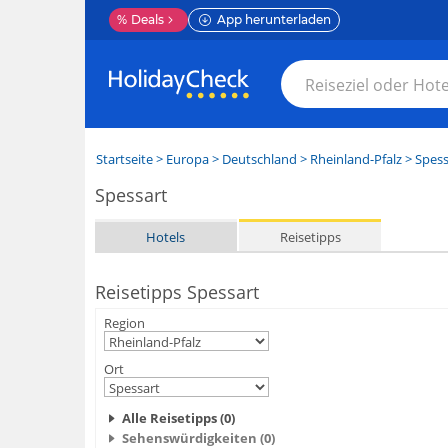
%
Deals
App herunterladen
Startseite
>
Europa
>
Deutschland
>
Rheinland-Pfalz
>
Spess
Spessart
Hotels
Reisetipps
Reisetipps Spessart
Region
Ort
Alle Reisetipps (0)
Sehenswürdigkeiten (0)