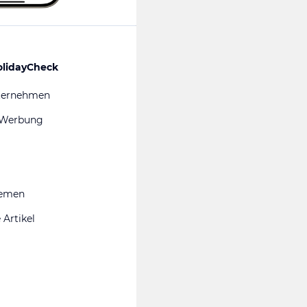
olidayCheck
ternehmen
 Werbung
hemen
 Artikel