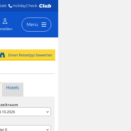
takt
HolidayCheck 
Menü
melden
Einen Reisetipp bewerten
Hotels
ezeitraum
08.10.2026
der
0