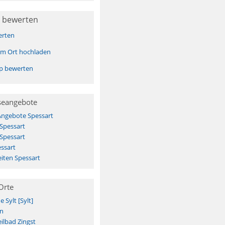
 bewerten
erten
sem Ort hochladen
pp bewerten
seangebote
Angebote Spessart
 Spessart
 Spessart
ssart
iten Spessart
Orte
Sylt [Sylt]
n
ilbad Zingst