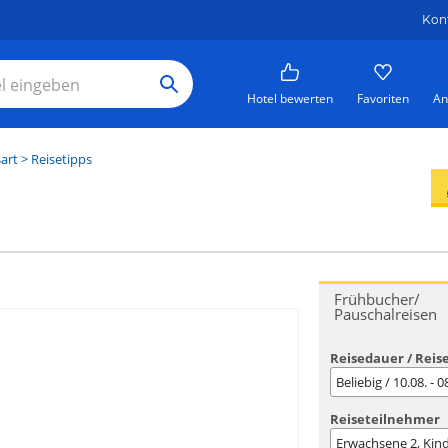
Kon
Hotel bewerten
Favoriten
An
art
> Reisetipps
Frühbucher/
Pauschalreisen
Reisedauer / Reis
Beliebig / 10.08. - 
Reiseteilnehmer
Erwachsene
2
, Kin