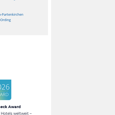
n
h-Partenkirchen
-Ording
heck Award
 Hotels weltweit –