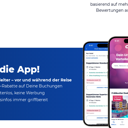
basierend auf mehr
Bewertungen au
 die App!
eiter – vor und während der Reise
p-Rabatte
auf Deine Buchungen
tenlos,
keine Werbung
infos immer griffbereit