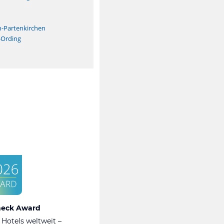
n
h-Partenkirchen
-Ording
heck Award
 Hotels weltweit –