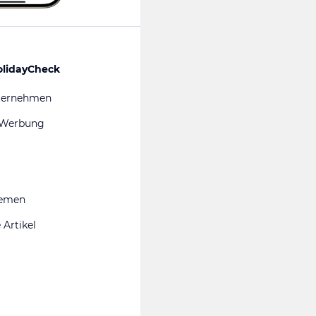
olidayCheck
ternehmen
 Werbung
hemen
 Artikel