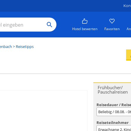
Kon
Hotel bewerten
Favoriten
An
enbach
> Reisetipps
Frühbucher/
Pauschalreisen
Reisedauer / Reis
Beliebig / 08.08. - 
Reiseteilnehmer
Erwachsene
2
, Kin