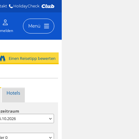
takt
HolidayCheck 
Menü
melden
Einen Reisetipp bewerten
Hotels
ezeitraum
06.10.2026
der
0