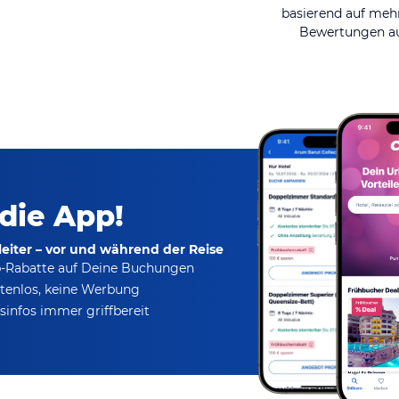
basierend auf mehr
Bewertungen au
 die App!
eiter – vor und während der Reise
p-Rabatte
auf Deine Buchungen
tenlos,
keine Werbung
infos immer griffbereit