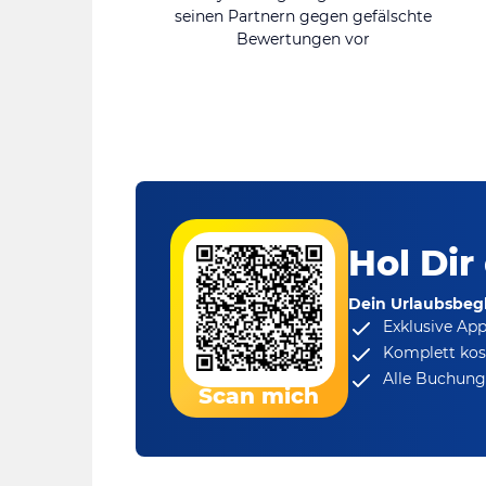
seinen Partnern gegen gefälschte
Bewertungen vor
Hol Dir
Dein Urlaubsbegl
Exklusive Ap
Komplett kos
Alle Buchungs
Scan mich