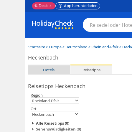
%
Deals
App herunterladen
Startseite
>
Europa
>
Deutschland
>
Rheinland-Pfalz
>
Heck
Heckenbach
Hotels
Reisetipps
Reisetipps Heckenbach
Region
Ort
Alle Reisetipps (0)
Sehenswürdigkeiten (0)