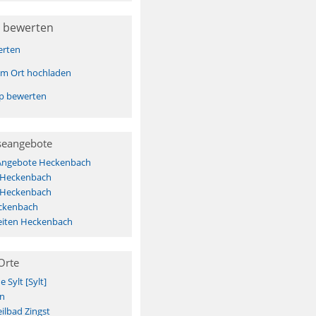
 bewerten
erten
sem Ort hochladen
pp bewerten
seangebote
 Angebote Heckenbach
s Heckenbach
s Heckenbach
ckenbach
eiten Heckenbach
Orte
Sylt [Sylt]
n
ilbad Zingst