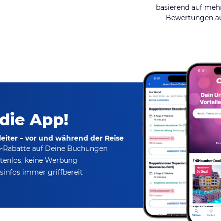
basierend auf mehr
Bewertungen au
 die App!
eiter – vor und während der Reise
p-Rabatte
auf Deine Buchungen
tenlos,
keine Werbung
infos immer griffbereit