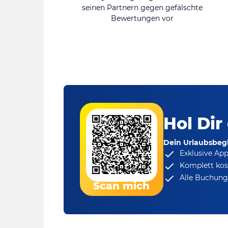
seinen Partnern gegen gefälschte
Bewertungen vor
Hol Dir
Dein Urlaubsbegl
Exklusive Ap
Komplett kos
Alle Buchungs
Scan mich