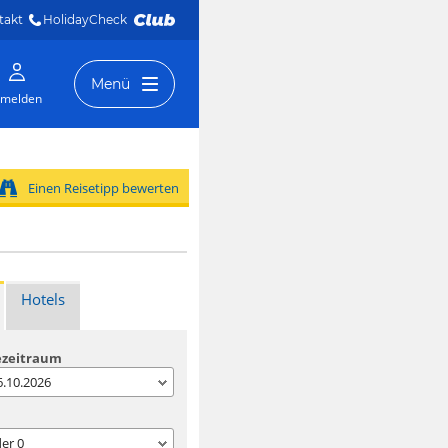
takt
HolidayCheck 
Menü
melden
Einen Reisetipp bewerten
Hotels
ezeitraum
06.10.2026
der
0