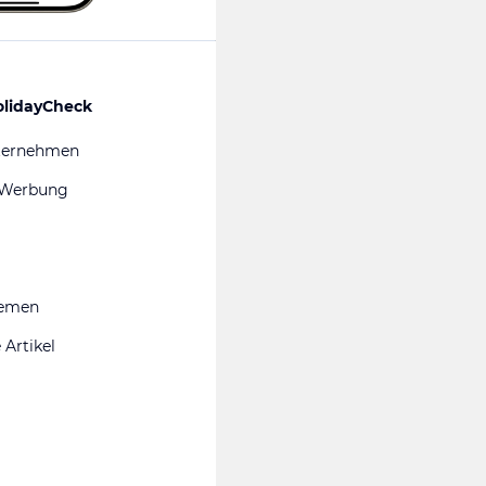
olidayCheck
ternehmen
 Werbung
hemen
 Artikel