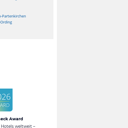
n
h-Partenkirchen
-Ording
heck Award
 Hotels weltweit –