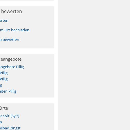
 bewerten
erten
sem Ort hochladen
pp bewerten
seangebote
ngebote Pillig
illig
illig
ig
ten Pillig
Orte
Sylt [Sylt]
n
ilbad Zingst