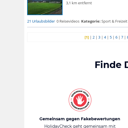
3,1 km entfernt
21 Urlaubsbilder
0 Reisevideos
Kategorie:
Sport & Freizeit
[1]
|
2
|
3
|
4
|
5
|
6
|
7
|
Finde 
Gemeinsam gegen Fakebewertungen
HolidayCheck geht gemeinsam mit