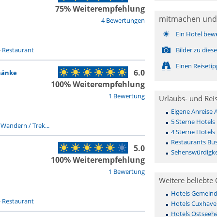
75% Weiterempfehlung
mitmachen und
4 Bewertungen
Ein Hotel bew
-
Restaurant
Bilder zu die
Einen Reiseti
6.0
hänke
100% Weiterempfehlung
1 Bewertung
Urlaubs- und Rei
Eigene Anreise
5 Sterne Hotels
-
Wandern / Trek...
4 Sterne Hotels
Restaurants Bu
5.0
Sehenswürdigke
100% Weiterempfehlung
1 Bewertung
Weitere beliebte 
Hotels Gemeinde 
-
Restaurant
Hotels Cuxhave
Hotels Ostseehe