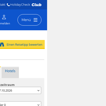
takt
HolidayCheck 
Menü
melden
Einen Reisetipp bewerten
Hotels
ezeitraum
07.10.2026
der
0