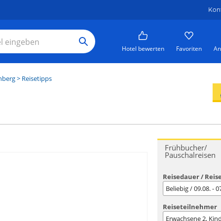
Kon
Hotel bewerten
Favoriten
An
nberg
> Reisetipps
Frühbucher/
Pauschalreisen
Reisedauer / Reis
Beliebig / 09.08. - 
Reiseteilnehmer
Erwachsene
2
, Kin