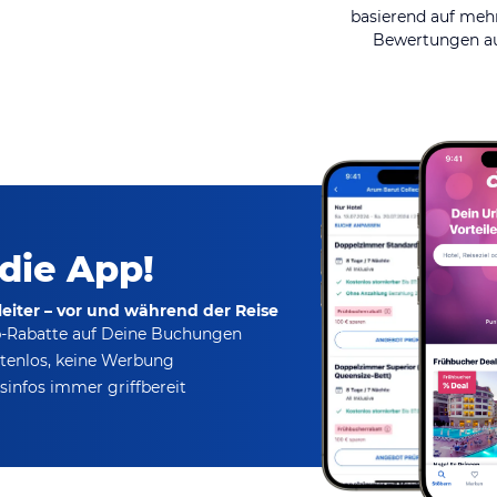
basierend auf mehr
Bewertungen au
 die App!
eiter – vor und während der Reise
p-Rabatte
auf Deine Buchungen
tenlos,
keine Werbung
infos immer griffbereit