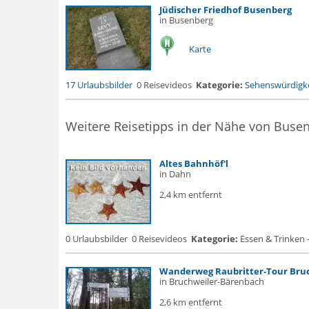
Jüdischer Friedhof Busenberg
in Busenberg
Karte
17 Urlaubsbilder
0 Reisevideos
Kategorie:
Sehenswürdigke
Weitere Reisetipps in der Nähe von Buse
Altes Bahnhöf'l
in Dahn
2,4 km entfernt
0 Urlaubsbilder
0 Reisevideos
Kategorie:
Essen & Trinken 
Wanderweg Raubritter-Tour Bru
in Bruchweiler-Bärenbach
2,6 km entfernt