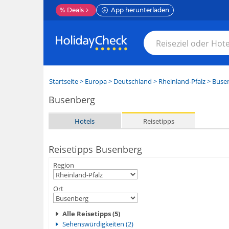
%
Deals
App herunterladen
Startseite
>
Europa
>
Deutschland
>
Rheinland-Pfalz
>
Buse
Busenberg
Hotels
Reisetipps
Reisetipps Busenberg
Region
Ort
Alle Reisetipps (5)
Sehenswürdigkeiten (2)