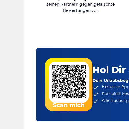
seinen Partnern gegen gefälschte
Bewertungen vor
Hol Dir
Dein Urlaubsbegl
Exklusive Ap
Komplett kos
Alle Buchungs
Scan mich