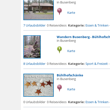
in Busenberg
Karte
7 Urlaubsbilder
0 Reisevideos
Kategorie:
Essen & Trinken
Wandern Busenberg - Bühlhofsc
in Busenberg
Karte
8 Urlaubsbilder
0 Reisevideos
Kategorie:
Sport & Freizeit
Bühlhofschänke
in Busenberg
Karte
0 Urlaubsbilder
0 Reisevideos
Kategorie:
Essen & Trinken