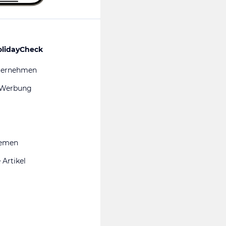
olidayCheck
ternehmen
 Werbung
hemen
 Artikel