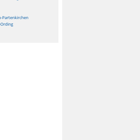
n
h-Partenkirchen
-Ording