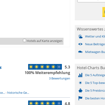
Wissenswertes 
Wetter und Kl
Hotels auf Karte anzeigen
Neue Beiträge
Mietwagen Bu
5.3
g
Hotel-Charts B
100% Weiterempfehlung
Die 5 Aufsteig
3 Bewertungen
Die 5 Top-bew
Die 5 Preisknü
e...
-
historische Ge...
Die besten Ho
4.8