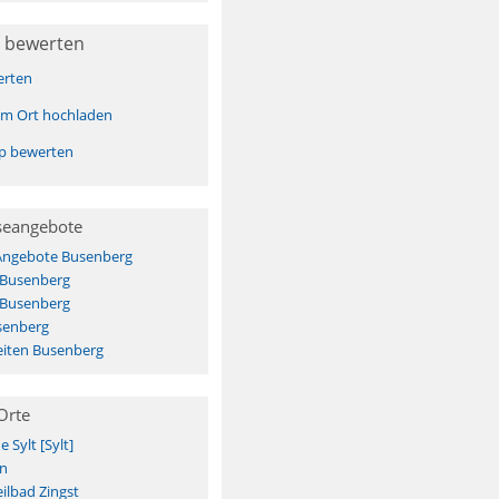
 bewerten
erten
sem Ort hochladen
pp bewerten
seangebote
 Angebote Busenberg
 Busenberg
 Busenberg
senberg
iten Busenberg
Orte
Sylt [Sylt]
n
ilbad Zingst