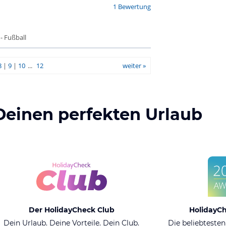
1 Bewertung
 - Fußball
8
|
9
|
10
...
12
weiter »
Deinen perfekten Urlaub
Der HolidayCheck Club
HolidayC
Dein Urlaub. Deine Vorteile. Dein Club.
Die beliebtesten