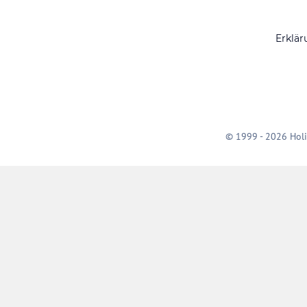
Erklär
© 1999 - 2026 Holi