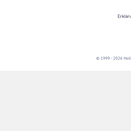
Erklär
© 1999 - 2026 Holi