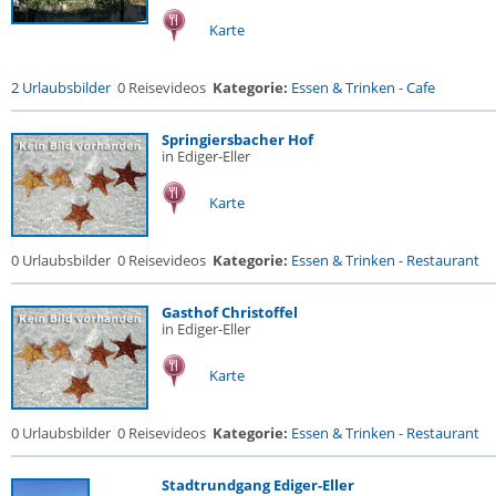
Karte
2 Urlaubsbilder
0 Reisevideos
Kategorie:
Essen & Trinken
-
Cafe
Springiersbacher Hof
in Ediger-Eller
Karte
0 Urlaubsbilder
0 Reisevideos
Kategorie:
Essen & Trinken
-
Restaurant
Gasthof Christoffel
in Ediger-Eller
Karte
0 Urlaubsbilder
0 Reisevideos
Kategorie:
Essen & Trinken
-
Restaurant
Stadtrundgang Ediger-Eller