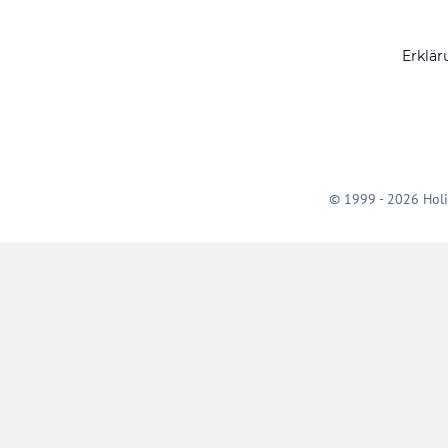
Erklär
© 1999 - 2026 Holi