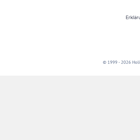
Erklär
© 1999 - 2026 Holi