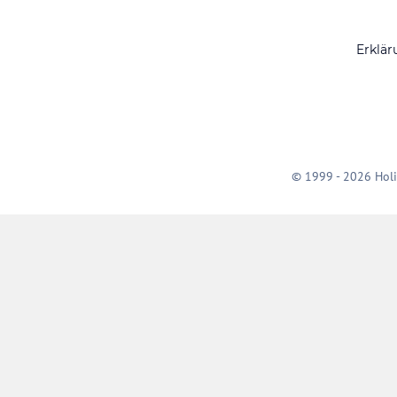
Erklär
© 1999 - 2026 Holi