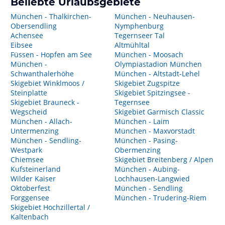
Beliebte Urlaubsgebiete
München - Thalkirchen-
München - Neuhausen-
Obersendling
Nymphenburg
Achensee
Tegernseer Tal
Eibsee
Altmühltal
Füssen - Hopfen am See
München - Moosach
München -
Olympiastadion München
Schwanthalerhöhe
München - Altstadt-Lehel
Skigebiet Winklmoos /
Skigebiet Zugspitze
Steinplatte
Skigebiet Spitzingsee -
Skigebiet Brauneck -
Tegernsee
Wegscheid
Skigebiet Garmisch Classic
München - Allach-
München - Laim
Untermenzing
München - Maxvorstadt
München - Sendling-
München - Pasing-
Westpark
Obermenzing
Chiemsee
Skigebiet Breitenberg / Alpen
Kufsteinerland
München - Aubing-
Wilder Kaiser
Lochhausen-Langwied
Oktoberfest
München - Sendling
Forggensee
München - Trudering-Riem
Skigebiet Hochzillertal /
Kaltenbach