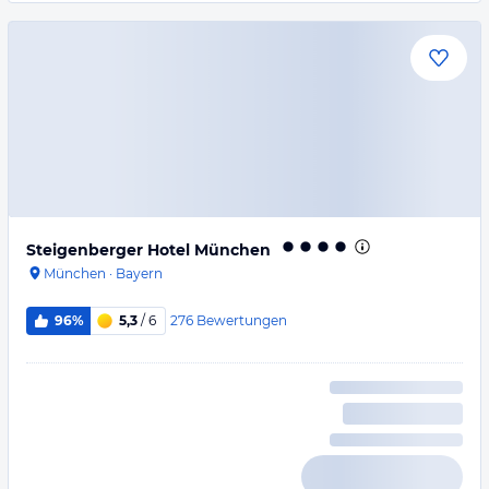
Steigenberger Hotel München
München
·
Bayern
276
Bewertungen
96%
5,3
/ 6