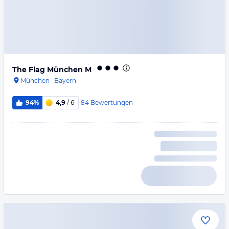
The Flag München M
München
·
Bayern
84
Bewertungen
94%
4,9
/ 6