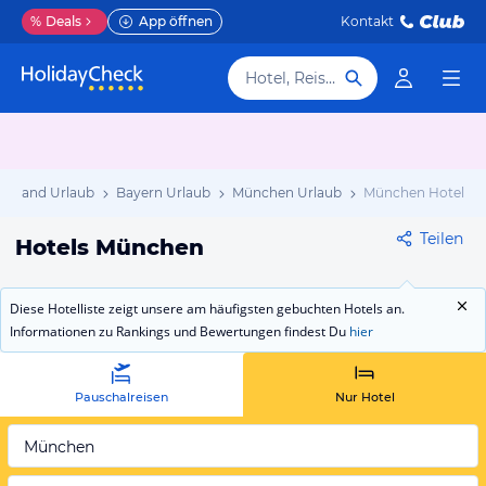
%
Deals
App öffnen
Kontakt
Hotel, Reiseziel
chland Urlaub
Bayern Urlaub
München Urlaub
München Hotels
Teilen
Hotels München
Diese Hotelliste zeigt unsere am häufigsten gebuchten Hotels an.
Informationen zu Rankings und Bewertungen findest Du
hier
Pauschalreisen
Nur Hotel
München