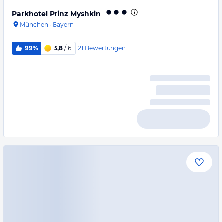
Parkhotel Prinz Myshkin
München
·
Bayern
21
Bewertungen
99%
5,8
/ 6