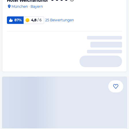
Hotel Weichandhof
München
·
Bayern
25
Bewertungen
87%
4,8
/ 6