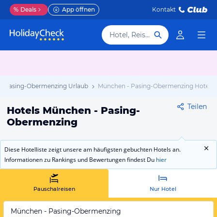
%
Deals
App öffnen
Kontakt
Hotel, Reiseziel
- Pasing-Obermenzing Urlaub
München - Pasing-Obermenzing Hotels
Teilen
Hotels München - Pasing-
Obermenzing
Diese Hotelliste zeigt unsere am häufigsten gebuchten Hotels an.
Informationen zu Rankings und Bewertungen findest Du
hier
Pauschalreisen
Nur Hotel
München - Pasing-Obermenzing