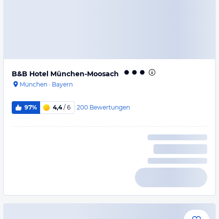
B&B Hotel München-Moosach
München
·
Bayern
200
Bewertungen
97%
4,4
/ 6