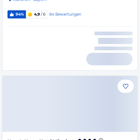
84
Bewertungen
94%
4,9
/ 6