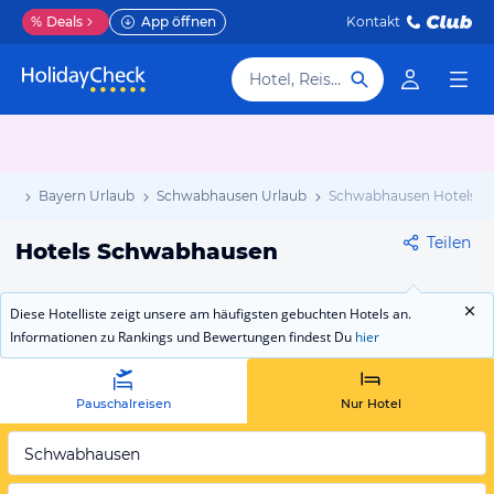
%
Deals
App öffnen
Kontakt
Hotel, Reiseziel
aub
Bayern Urlaub
Schwabhausen Urlaub
Schwabhausen Hotels
Teilen
Hotels Schwabhausen
Diese Hotelliste zeigt unsere am häufigsten gebuchten Hotels an.
Informationen zu Rankings und Bewertungen findest Du
hier
Pauschalreisen
Nur Hotel
Schwabhausen