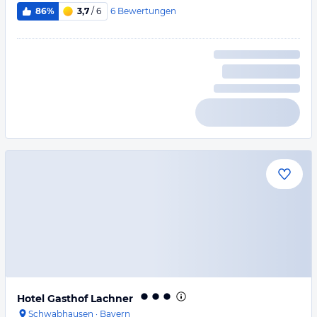
6
Bewertungen
86%
3,7
/ 6
Hotel Gasthof Lachner
Schwabhausen
·
Bayern