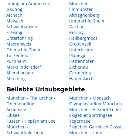
Inning am Ammersee
München
Gauting
Ilmmünster
Aichach
Althegnenberg
Maisach
Unterschleißheim
Schwabhausen
Dachau
Freising
Kissing
Unterföhring
Hallbergmoos
Moorenweis
Gröbenzell
Oberschleißheim
Unterbrunn
Türkenfeld
Planegg
Puchheim
Hattenhofen
Markt Indersdorf
Eichenau
Allershausen
Germering
Merching
Haberskirch
Beliebte Urlaubsgebiete
München - Thalkirchen-
München - Moosach
Obersendling
Olympiastadion München
Achensee
München - Altstadt-Lehel
Eibsee
Skigebiet Spitzingsee -
Füssen - Hopfen am See
Tegernsee
München -
Skigebiet Garmisch Classic
Schwanthalerhöhe
München - Laim