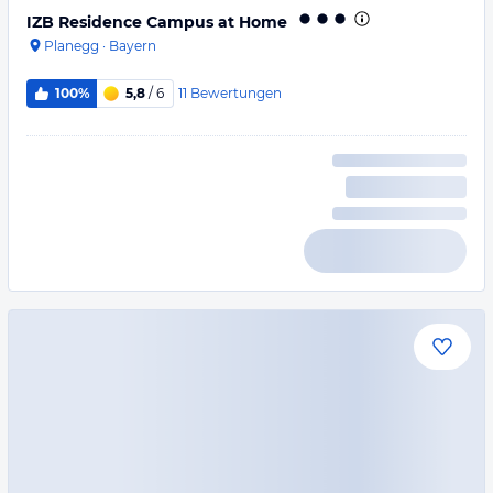
IZB Residence Campus at Home
Planegg
·
Bayern
11
Bewertungen
100%
5,8
/ 6