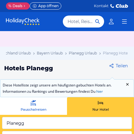
%
Deals
App öffnen
Kontakt
Hotel, Reiseziel
utschland Urlaub
Bayern Urlaub
Planegg Urlaub
Planegg Hotels
Teilen
Hotels Planegg
Diese Hotelliste zeigt unsere am häufigsten gebuchten Hotels an.
Informationen zu Rankings und Bewertungen findest Du
hier
Pauschalreisen
Nur Hotel
Planegg