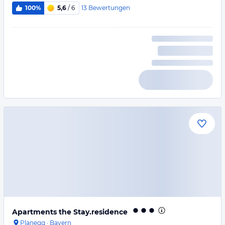
13
Bewertungen
100%
5,6
/ 6
Apartments the Stay.residence
Planegg
·
Bayern