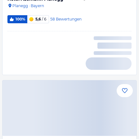
Planegg
·
Bayern
58
Bewertungen
100%
5,6
/ 6