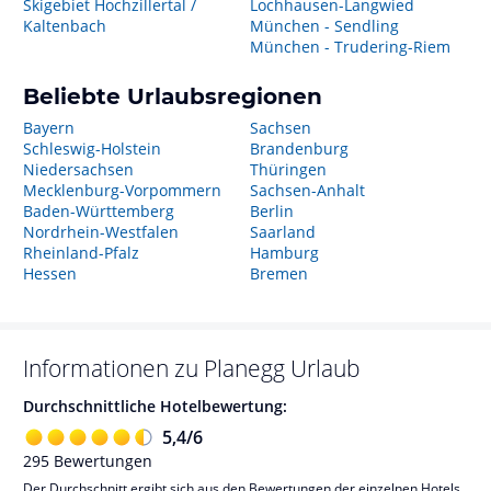
Skigebiet Hochzillertal /
Lochhausen-Langwied
Kaltenbach
München - Sendling
München - Trudering-Riem
Beliebte Urlaubsregionen
Bayern
Sachsen
Schleswig-Holstein
Brandenburg
Niedersachsen
Thüringen
Mecklenburg-Vorpommern
Sachsen-Anhalt
Baden-Württemberg
Berlin
Nordrhein-Westfalen
Saarland
Rheinland-Pfalz
Hamburg
Hessen
Bremen
Informationen zu
Planegg
Urlaub
Durchschnittliche Hotelbewertung:
5,4
/
6
295
Bewertungen
Der Durchschnitt ergibt sich aus den Bewertungen der einzelnen Hotels