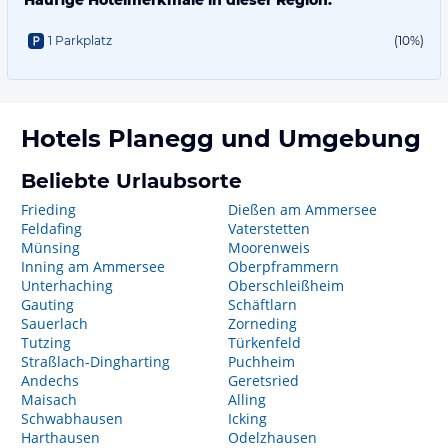
Häufige Hotelmerkmale in dieser Region:
1 Parkplatz
(10%)
Hotels
Planegg
und Umgebung
Beliebte Urlaubsorte
Frieding
Dießen am Ammersee
Feldafing
Vaterstetten
Münsing
Moorenweis
Inning am Ammersee
Oberpframmern
Unterhaching
Oberschleißheim
Gauting
Schäftlarn
Sauerlach
Zorneding
Tutzing
Türkenfeld
Straßlach-Dingharting
Puchheim
Andechs
Geretsried
Maisach
Alling
Schwabhausen
Icking
Harthausen
Odelzhausen