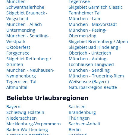
München -
Tegernsee
Schwanthalerhöhe
Skigebiet Garmisch Classic
Skigebiet Brauneck -
Tannheimer Tal
Wegscheid
München - Laim
München - Allach-
München - Maxvorstadt
Untermenzing
München - Pasing-
München - Sendling-
Obermenzing
Westpark
Skigebiet Breitenberg / Alpen
Oktoberfest
Skigebiet Bad Hindelang -
Forggensee
Oberjoch - Unterjoch
Skigebiet Rettenberg /
München - Aubing-
Grünten
Lochhausen-Langwied
München - Neuhausen-
München - Sendling
Nymphenburg
München - Trudering-Riem
Tegernseer Tal
Weißensee (Bayern)
Altmühltal
Naturparkregion Reutte
Beliebte Urlaubsregionen
Bayern
Sachsen
Schleswig-Holstein
Brandenburg
Niedersachsen
Thüringen
Mecklenburg-Vorpommern
Sachsen-Anhalt
Baden-Württemberg
Berlin