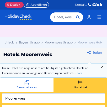
%
Deals
App öffnen
Kontakt
Hotel, Reiseziel
nd Urlaub
Bayern Urlaub
Moorenweis Urlaub
Moorenweis Hotels
Teilen
Hotels Moorenweis
Diese Hotelliste zeigt unsere am häufigsten gebuchten Hotels an.
Informationen zu Rankings und Bewertungen findest Du
hier
Pauschalreisen
Nur Hotel
Moorenweis