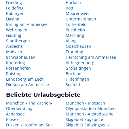
Frieding
Hurlach
Feldafing
Rott
Bobingen
Moorenweis
Dasing
Untermeitingen
Inning am Ammersee
Türkenfeld
Wehringen
Puchheim
Gauting
Merching
Stadtbergen
Alling
Andechs
Odelzhausen
Maisach
Traubing
Schwabhausen
Herrsching am Ammersee
Kaufering
Althegnenberg
Possenhofen
Großaitingen
Raisting
Buchloe
Landsberg am Lech
Hiltenfingen
Dießen am Ammersee
Seefeld
Beliebte Urlaubsgebiete
München - Thalkirchen-
München - Moosach
Obersendling
Olympiastadion München
Achensee
München - Altstadt-Lehel
Eibsee
Skigebiet Zugspitze
Füssen - Hopfen am See
Skigebiet Spitzingsee -