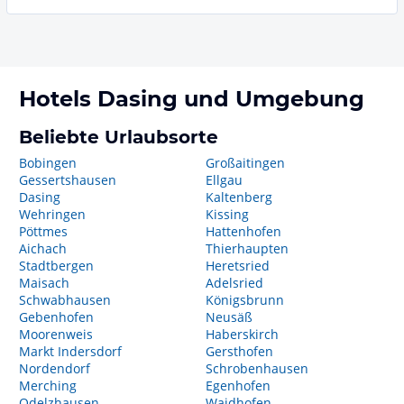
Hotels
Dasing
und Umgebung
Beliebte Urlaubsorte
Bobingen
Großaitingen
Gessertshausen
Ellgau
Dasing
Kaltenberg
Wehringen
Kissing
Pöttmes
Hattenhofen
Aichach
Thierhaupten
Stadtbergen
Heretsried
Maisach
Adelsried
Schwabhausen
Königsbrunn
Gebenhofen
Neusäß
Moorenweis
Haberskirch
Markt Indersdorf
Gersthofen
Nordendorf
Schrobenhausen
Merching
Egenhofen
Odelzhausen
Waidhofen