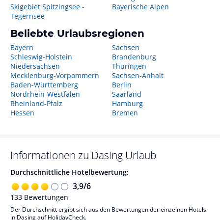
Skigebiet Spitzingsee -
Bayerische Alpen
Tegernsee
Beliebte Urlaubsregionen
Bayern
Sachsen
Schleswig-Holstein
Brandenburg
Niedersachsen
Thüringen
Mecklenburg-Vorpommern
Sachsen-Anhalt
Baden-Württemberg
Berlin
Nordrhein-Westfalen
Saarland
Rheinland-Pfalz
Hamburg
Hessen
Bremen
Informationen zu
Dasing
Urlaub
Durchschnittliche Hotelbewertung:
3,9
/
6
133
Bewertungen
Der Durchschnitt ergibt sich aus den Bewertungen der einzelnen Hotels
in Dasing auf HolidayCheck.