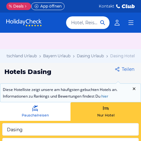
%
Deals
App öffnen
Kontakt
Hotel, Reiseziel
Deutschland Urlaub
Bayern Urlaub
Dasing Urlaub
Dasing Hotels
Teilen
Hotels Dasing
Diese Hotelliste zeigt unsere am häufigsten gebuchten Hotels an.
Informationen zu Rankings und Bewertungen findest Du
hier
Pauschalreisen
Nur Hotel
Dasing