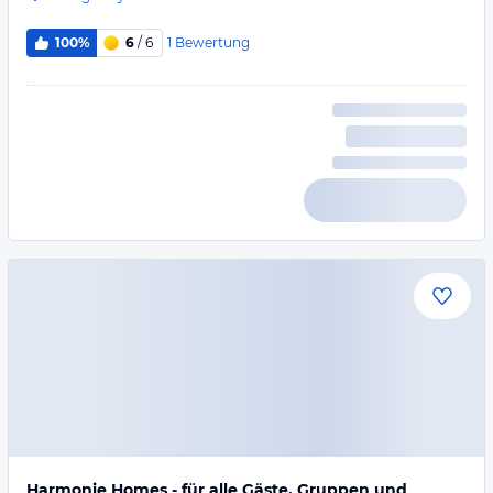
1
Bewertung
100%
6
/ 6
Harmonie Homes - für alle Gäste, Gruppen und