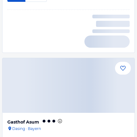
Gasthof Asum
Dasing
·
Bayern