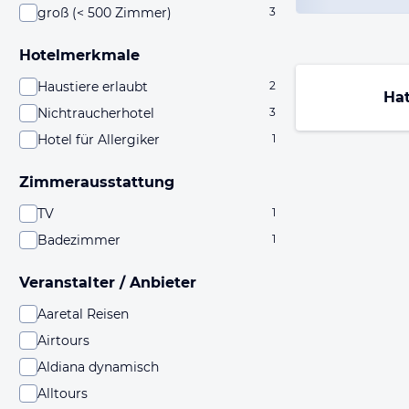
groß (< 500 Zimmer)
3
Hotelmerkmale
Haustiere erlaubt
2
Ha
Nichtraucherhotel
3
Hotel für Allergiker
1
Zimmerausstattung
TV
1
Badezimmer
1
Veranstalter / Anbieter
Aaretal Reisen
Airtours
Aldiana dynamisch
Alltours