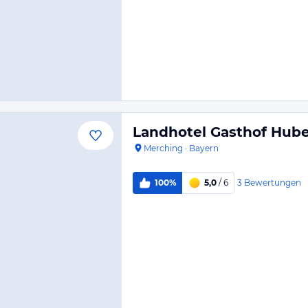
Landhotel Gasthof Hub
Merching
·
Bayern
3
Bewertungen
100%
5,0
/ 6