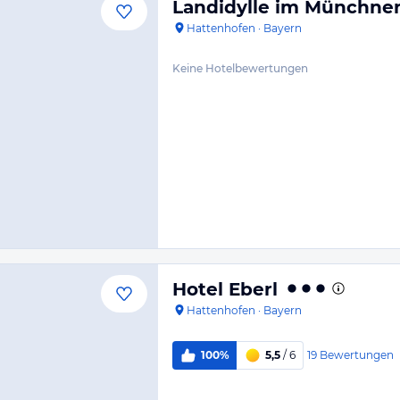
Landidylle im Münchne
Hattenhofen
·
Bayern
Keine Hotelbewertungen
Hotel Eberl
Hattenhofen
·
Bayern
19
Bewertungen
100%
5,5
/ 6