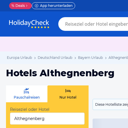
%
Deals
App herunterladen
Europa Urlaub
Deutschland Urlaub
Bayern Urlaub
Althegnenb
Hotels Althegnenberg
Pauschalreisen
Nur Hotel
Diese Hotelliste z
Reiseziel oder Hotel
Althegnenberg