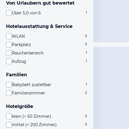
Von Urlaubern gut bewertet
Über 5,0 von 6
1
Hotelausstattung & Service
WLAN
3
Parkplatz
3
Raucherbereich
1
Aufzug
1
Familien
Babybett zustellbar
1
Familienzimmer
2
Hotelgröße
klein (< 50 Zimmer)
3
mittel (< 200 Zimmer)
3