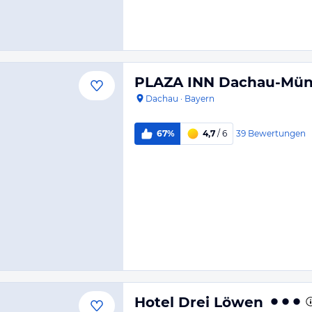
PLAZA INN Dachau-Mü
Dachau
·
Bayern
39
Bewertungen
67%
4,7
/ 6
Hotel Drei Löwen