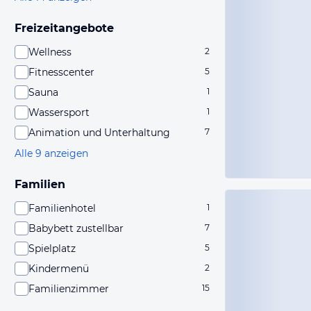
Freizeitangebote
Wellness
2
Fitnesscenter
5
Sauna
1
Wassersport
1
Animation und Unterhaltung
7
Alle 9 anzeigen
Familien
Familienhotel
1
Babybett zustellbar
7
Spielplatz
5
Kindermenü
2
Familienzimmer
15