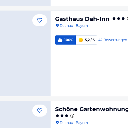
Gasthaus Dah-Inn
Dachau
·
Bayern
42
Bewertungen
100%
5,2
/ 6
Schöne Gartenwohnung
Dachau
·
Bayern