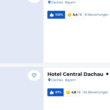
Dachau
·
Bayern
61
Bewertungen
100%
5,4
/ 6
Hotel Central Dachau
Dachau
·
Bayern
82
Bewertungen
97%
4,8
/ 6