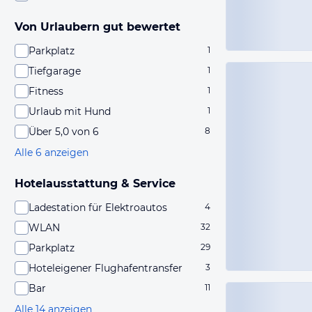
Von Urlaubern gut bewertet
Parkplatz
1
Tiefgarage
1
Fitness
1
Urlaub mit Hund
1
Über 5,0 von 6
8
Alle 6 anzeigen
Hotelausstattung & Service
Ladestation für Elektroautos
4
WLAN
32
Parkplatz
29
Hoteleigener Flughafentransfer
3
Bar
11
Alle 14 anzeigen