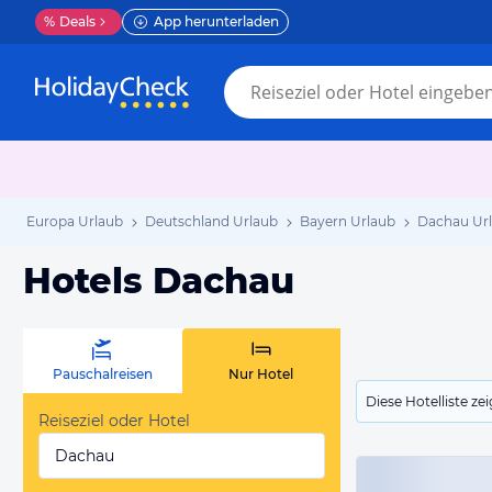
%
Deals
App herunterladen
Europa Urlaub
Deutschland Urlaub
Bayern Urlaub
Dachau Ur
Hotels Dachau
Pauschalreisen
Nur Hotel
Diese Hotelliste z
Reiseziel oder Hotel
Dachau