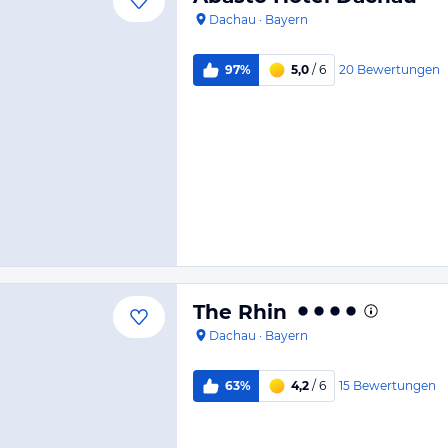
Dachau
·
Bayern
20
Bewertungen
97%
5,0
/ 6
The Rhin
Dachau
·
Bayern
15
Bewertungen
63%
4,2
/ 6