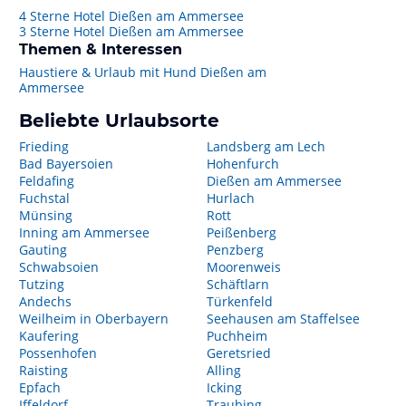
4 Sterne Hotel Dießen am Ammersee
3 Sterne Hotel Dießen am Ammersee
Themen & Interessen
Haustiere & Urlaub mit Hund Dießen am
Ammersee
Beliebte Urlaubsorte
Frieding
Landsberg am Lech
Bad Bayersoien
Hohenfurch
Feldafing
Dießen am Ammersee
Fuchstal
Hurlach
Münsing
Rott
Inning am Ammersee
Peißenberg
Gauting
Penzberg
Schwabsoien
Moorenweis
Tutzing
Schäftlarn
Andechs
Türkenfeld
Weilheim in Oberbayern
Seehausen am Staffelsee
Kaufering
Puchheim
Possenhofen
Geretsried
Raisting
Alling
Epfach
Icking
Iffeldorf
Traubing