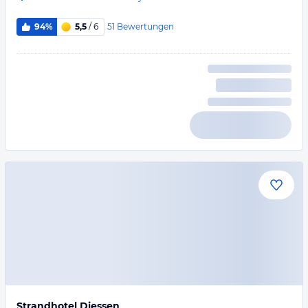
51
Bewertungen
94%
5,5
/ 6
Strandhotel Diessen