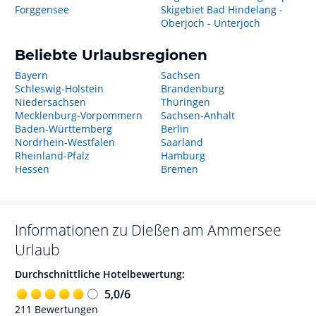
Forggensee
Skigebiet Bad Hindelang -
Oberjoch - Unterjoch
Beliebte Urlaubsregionen
Bayern
Sachsen
Schleswig-Holstein
Brandenburg
Niedersachsen
Thüringen
Mecklenburg-Vorpommern
Sachsen-Anhalt
Baden-Württemberg
Berlin
Nordrhein-Westfalen
Saarland
Rheinland-Pfalz
Hamburg
Hessen
Bremen
Informationen zu
Dießen am Ammersee
Urlaub
Durchschnittliche Hotelbewertung:
5,0
/
6
211
Bewertungen