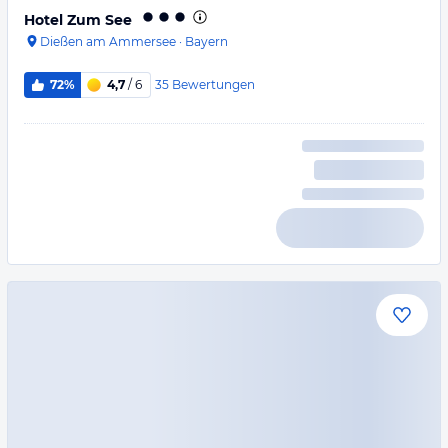
Hotel Zum See
Dießen am Ammersee
·
Bayern
35
Bewertungen
72%
4,7
/ 6