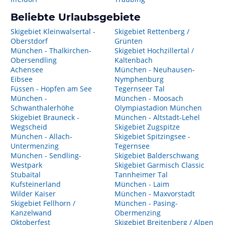
Beliebte Urlaubsgebiete
Skigebiet Kleinwalsertal -
Skigebiet Rettenberg /
Oberstdorf
Grünten
München - Thalkirchen-
Skigebiet Hochzillertal /
Obersendling
Kaltenbach
Achensee
München - Neuhausen-
Eibsee
Nymphenburg
Füssen - Hopfen am See
Tegernseer Tal
München -
München - Moosach
Schwanthalerhöhe
Olympiastadion München
Skigebiet Brauneck -
München - Altstadt-Lehel
Wegscheid
Skigebiet Zugspitze
München - Allach-
Skigebiet Spitzingsee -
Untermenzing
Tegernsee
München - Sendling-
Skigebiet Balderschwang
Westpark
Skigebiet Garmisch Classic
Stubaital
Tannheimer Tal
Kufsteinerland
München - Laim
Wilder Kaiser
München - Maxvorstadt
Skigebiet Fellhorn /
München - Pasing-
Kanzelwand
Obermenzing
Oktoberfest
Skigebiet Breitenberg / Alpen