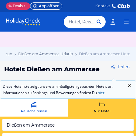
%
Deals
App öffnen
Kontakt
Hotel, Reiseziel
Urlaub
Dießen am Ammersee Urlaub
Dießen am Ammersee Hotels
Teilen
Hotels Dießen am Ammersee
Diese Hotelliste zeigt unsere am häufigsten gebuchten Hotels an.
Informationen zu Rankings und Bewertungen findest Du
hier
Pauschalreisen
Nur Hotel
Dießen am Ammersee