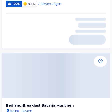
2
Bewertungen
100%
6
/ 6
Bed and Breakfast Bavaria München
Icking
·
Bayern