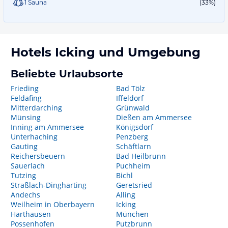
1 Sauna
(33%)
Hotels
Icking
und Umgebung
Beliebte Urlaubsorte
Frieding
Bad Tölz
Feldafing
Iffeldorf
Mitterdarching
Grünwald
Münsing
Dießen am Ammersee
Inning am Ammersee
Königsdorf
Unterhaching
Penzberg
Gauting
Schäftlarn
Reichersbeuern
Bad Heilbrunn
Sauerlach
Puchheim
Tutzing
Bichl
Straßlach-Dingharting
Geretsried
Andechs
Alling
Weilheim in Oberbayern
Icking
Harthausen
München
Possenhofen
Putzbrunn