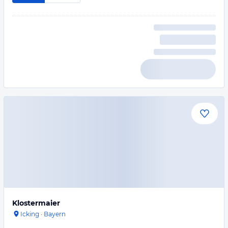
Klostermaier
Icking
·
Bayern