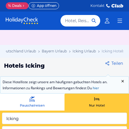
%
Deals
App öffnen
Kontakt
Hotel, Reiseziel
Deutschland Urlaub
Bayern Urlaub
Icking Urlaub
Icking Hotels
Teilen
Hotels Icking
Diese Hotelliste zeigt unsere am häufigsten gebuchten Hotels an.
Informationen zu Rankings und Bewertungen findest Du
hier
Pauschalreisen
Nur Hotel
Icking