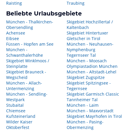
Raisting
Traubing
Beliebte Urlaubsgebiete
München - Thalkirchen-
Skigebiet Hochzillertal /
Obersendling
Kaltenbach
Achensee
Skigebiet Hintertuxer
Eibsee
Gletscher in Tirol
Füssen - Hopfen am See
München - Neuhausen-
München -
Nymphenburg
Schwanthalerhöhe
Tegernseer Tal
Skigebiet Winklmoos /
München - Moosach
Steinplatte
Olympiastadion München
Skigebiet Brauneck -
München - Altstadt-Lehel
Wegscheid
Skigebiet Zugspitze
München - Allach-
Skigebiet Spitzingsee -
Untermenzing
Tegernsee
München - Sendling-
Skigebiet Garmisch Classic
Westpark
Tannheimer Tal
Stubaital
München - Laim
Chiemsee
München - Maxvorstadt
Kufsteinerland
Skigebiet Mayrhofen in Tirol
Wilder Kaiser
München - Pasing-
Oktoberfest
Obermenzing