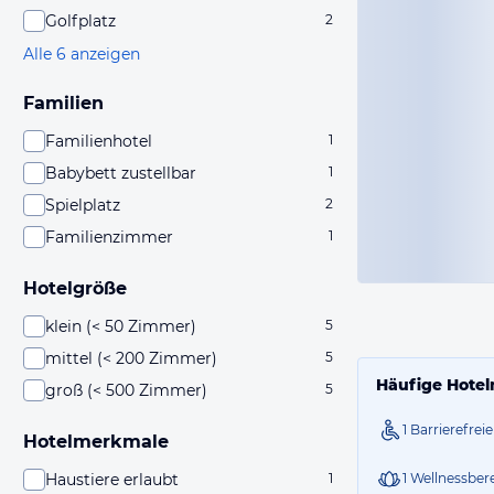
Golfplatz
2
Alle 6 anzeigen
Familien
Familienhotel
1
Babybett zustellbar
1
Spielplatz
2
Familienzimmer
1
Hotelgröße
klein (< 50 Zimmer)
5
mittel (< 200 Zimmer)
5
Häufige Hotel
groß (< 500 Zimmer)
5
1 Barrierefre
Hotelmerkmale
Haustiere erlaubt
1
1 Wellnessber