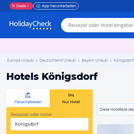
%
Deals
App herunterladen
Europa Urlaub
Deutschland Urlaub
Bayern Urlaub
Königsdorf
Hotels Königsdorf
Pauschalreisen
Nur Hotel
Diese Hotelliste z
Reiseziel oder Hotel
Königsdorf