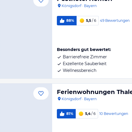
Königsdorf
·
Bayern
49
Bewertungen
88%
5,5
/ 6
Besonders gut bewertet:
Barrierefreie Zimmer
Exzellente Sauberkeit
Wellnessbereich
Ferienwohnungen Thal
Königsdorf
·
Bayern
10
Bewertungen
81%
5,4
/ 6