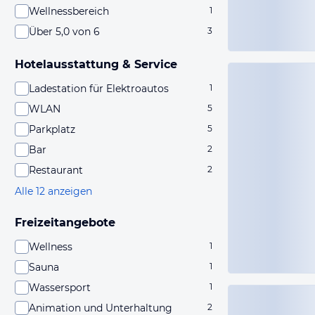
Wellnessbereich
1
Über 5,0 von 6
3
Hotelausstattung & Service
Ladestation für Elektroautos
1
WLAN
5
Parkplatz
5
Bar
2
Restaurant
2
Alle 12 anzeigen
Freizeitangebote
Wellness
1
Sauna
1
Wassersport
1
Animation und Unterhaltung
2