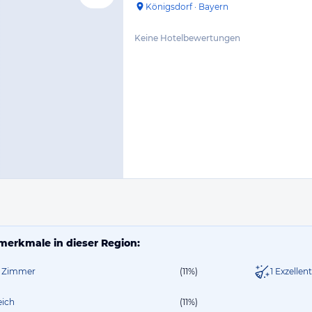
Königsdorf
·
Bayern
Keine Hotelbewertungen
merkmale in dieser Region:
ie Zimmer
(11%)
1 Exzellen
eich
(11%)