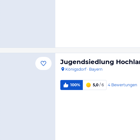
Jugendsiedlung Hochla
Königsdorf
·
Bayern
4
Bewertungen
100%
5,0
/ 6