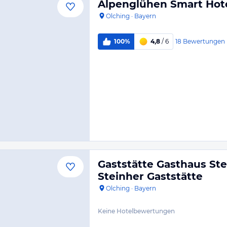
Alpenglühen Smart Hot
Olching
·
Bayern
18
Bewertungen
100%
4,8
/ 6
Gaststätte Gasthaus Ste
Steinher Gaststätte
Olching
·
Bayern
Keine Hotelbewertungen