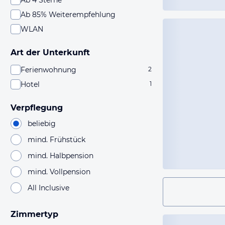
Ab 4 Sterne
Ab 85% Weiterempfehlung
WLAN
Art der Unterkunft
Ferienwohnung
2
Hotel
1
Verpflegung
beliebig
mind. Frühstück
mind. Halbpension
mind. Vollpension
All Inclusive
Zimmertyp