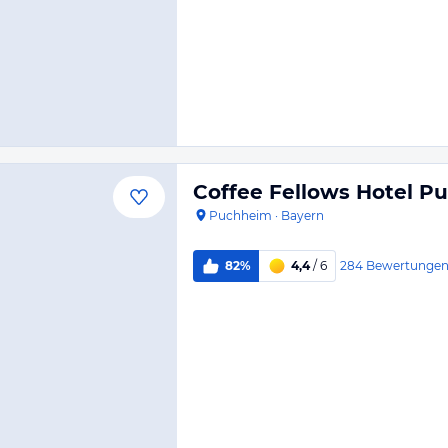
Coffee Fellows Hotel P
Puchheim
·
Bayern
284
Bewertunge
82%
4,4
/ 6