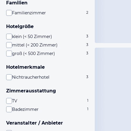
Familien
Familienzimmer
2
Hotelgröße
klein (< 50 Zimmer)
3
mittel (< 200 Zimmer)
3
groß (< 500 Zimmer)
3
Hotelmerkmale
Nichtraucherhotel
3
Zimmerausstattung
TV
1
Badezimmer
1
Veranstalter / Anbieter