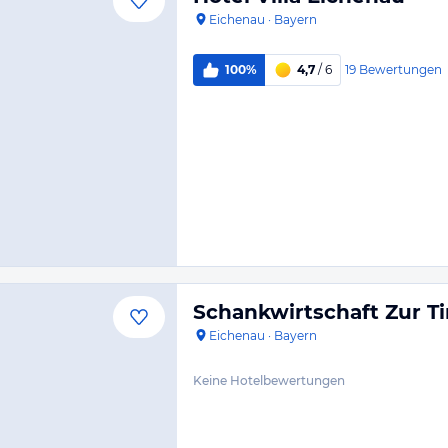
Eichenau
·
Bayern
19
Bewertungen
100%
4,7
/ 6
Schankwirtschaft Zur T
Eichenau
·
Bayern
Keine Hotelbewertungen