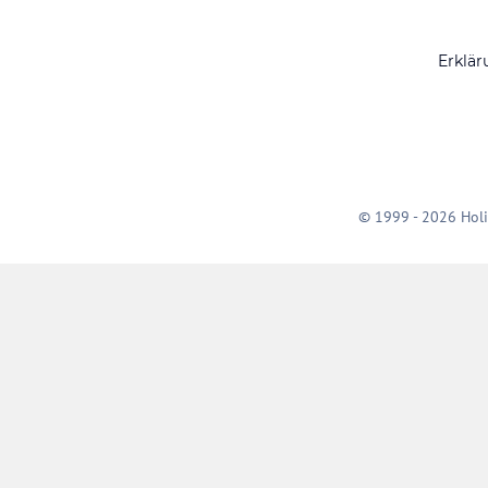
Erklär
© 1999 - 2026 Holi