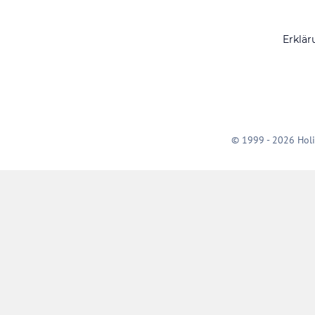
Erklär
© 1999 - 2026 Holi