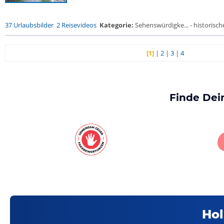
37 Urlaubsbilder
2 Reisevideos
Kategorie:
Sehenswürdigke... - historische
[1]
|
2
|
3
|
4
Finde Dei
Hol