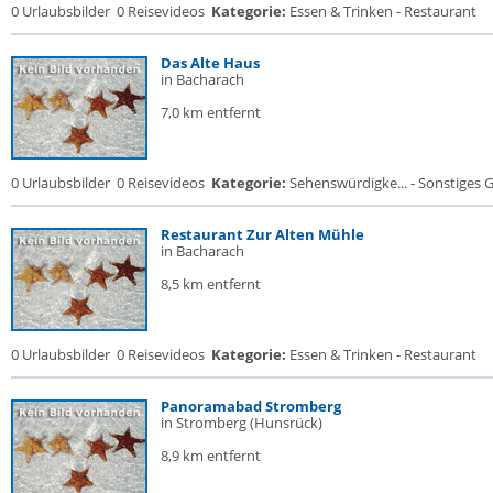
0 Urlaubsbilder
0 Reisevideos
Kategorie:
Essen & Trinken - Restaurant
Das Alte Haus
in Bacharach
7,0 km entfernt
0 Urlaubsbilder
0 Reisevideos
Kategorie:
Sehenswürdigke... - Sonstiges
Restaurant Zur Alten Mühle
in Bacharach
8,5 km entfernt
0 Urlaubsbilder
0 Reisevideos
Kategorie:
Essen & Trinken - Restaurant
Panoramabad Stromberg
in Stromberg (Hunsrück)
8,9 km entfernt