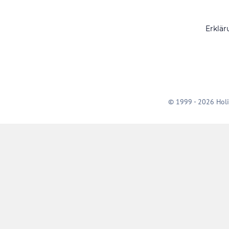
Erklär
© 1999 - 2026 Holi