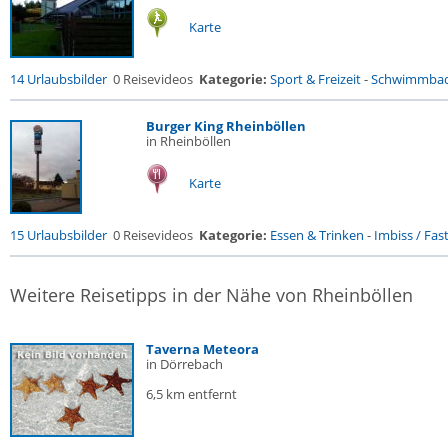
Karte
14 Urlaubsbilder
0 Reisevideos
Kategorie:
Sport & Freizeit
-
Schwimmba
Burger King Rheinböllen
in Rheinböllen
Karte
15 Urlaubsbilder
0 Reisevideos
Kategorie:
Essen & Trinken
-
Imbiss / Fas
Weitere Reisetipps in der Nähe von Rheinböllen
Taverna Meteora
in Dörrebach
6,5 km entfernt