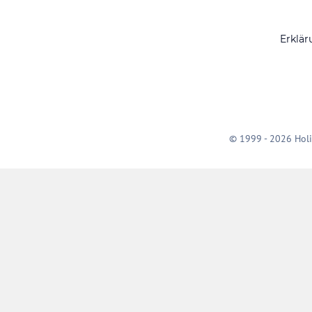
Erklär
© 1999 - 2026 Holi