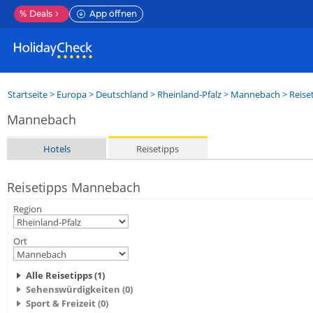
%
Deals
App öffnen
Startseite
>
Europa
>
Deutschland
>
Rheinland-Pfalz
>
Mannebach
> Reise
Mannebach
Hotels
Reisetipps
Reisetipps Mannebach
Region
Ort
Alle Reisetipps (1)
Sehenswürdigkeiten (0)
Sport & Freizeit (0)