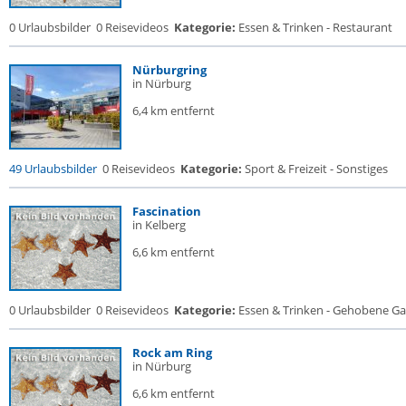
0 Urlaubsbilder
0 Reisevideos
Kategorie:
Essen & Trinken - Restaurant
Nürburgring
in Nürburg
6,4 km entfernt
49 Urlaubsbilder
0 Reisevideos
Kategorie:
Sport & Freizeit - Sonstiges
Fascination
in Kelberg
6,6 km entfernt
0 Urlaubsbilder
0 Reisevideos
Kategorie:
Essen & Trinken - Gehobene Gas
Rock am Ring
in Nürburg
6,6 km entfernt